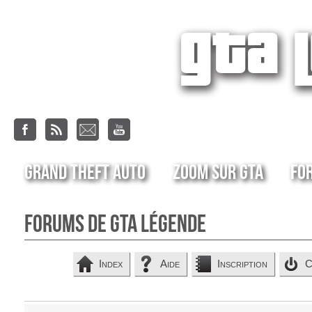
Grand Theft Auto
Zoom sur GTA
Fo
Forums de GTA Légende
Index
Aide
Inscription
C