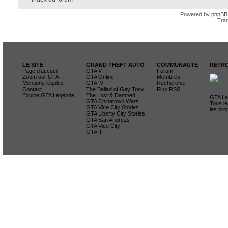
Powered by
phpBB
Trad
LE SITE
GRAND THEFT AUTO
COMMUNAUTE
RETRO
Page d'accueil
GTA V
Forum
Zoom sur GTA
GTA Online
Membres
Mentions légales
GTA IV
Rechercher
Contact
The Ballad of Gay Tony
Flux RSS
Equipe GTA Légende
The Lost & Damned
GTA Lég
GTA Chinatown Wars
Tous le
GTA Vice City Stories
les pro
GTA Liberty City Stories
GTA San Andreas
GTA Vice City
GTA III