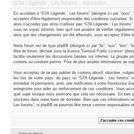
GTA Légende : Les forums - Inscription
En accédant à “GTA Légende : Les forums” (désigné ici par “nous”, “
acceptez d’être légalement responsable des conditions suivantes. Si
alors n’accédez pas et/ou n’utilisez pas “GTA Légende : Les forums”
vous en soyez informé, bien qu’il soit prudent de vérifier régulièr
alors que des changements ont été effectués, vous acceptez d’être l
Notre forum est de type phpBB (désigné ici par “ils”, “eux”, “leur”,
libre de forum, déclaré sous la licence “
General Public License
” (dés
facilite seulement les discussions basées sur internet. Le groupe
contenu ou conduite permis. Pour de plus amples informations au su
Vous acceptez de ne pas publier de contenu abusif, obscène, vulgair
les lois de votre pays, du pays où “GTA Légende : Les forums” es
immédiat et permanent, avec une notification à votre fournisseur d’
enregistrée pour aider au renforcement de ces conditions. Vous acce
quel sujet lorsque nous estimons que cela est nécessaire. En tant q
stockées dans notre base de données. Bien que ces informations ne 
Les forums”, ni phpBB ne pourront être tenus comme responsables en
Index du forum