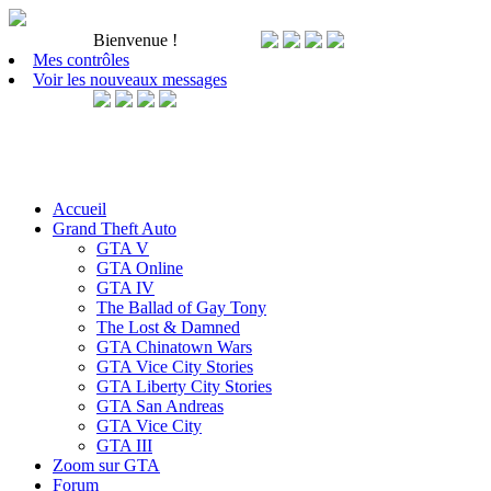
Bienvenue
!
Mes contrôles
Voir les nouveaux messages
Accueil
Grand Theft Auto
GTA V
GTA Online
GTA IV
The Ballad of Gay Tony
The Lost & Damned
GTA Chinatown Wars
GTA Vice City Stories
GTA Liberty City Stories
GTA San Andreas
GTA Vice City
GTA III
Zoom sur GTA
Forum