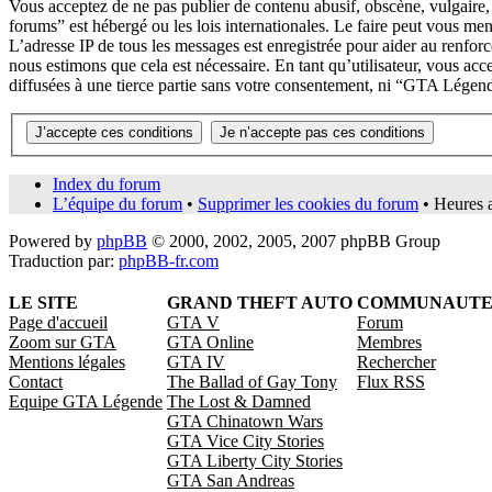
Vous acceptez de ne pas publier de contenu abusif, obscène, vulgaire,
forums” est hébergé ou les lois internationales. Le faire peut vous me
L’adresse IP de tous les messages est enregistrée pour aider au renfo
nous estimons que cela est nécessaire. En tant qu’utilisateur, vous ac
diffusées à une tierce partie sans votre consentement, ni “GTA Légen
Index du forum
L’équipe du forum
•
Supprimer les cookies du forum
• Heures 
Powered by
phpBB
© 2000, 2002, 2005, 2007 phpBB Group
Traduction par:
phpBB-fr.com
LE SITE
GRAND THEFT AUTO
COMMUNAUT
Page d'accueil
GTA V
Forum
Zoom sur GTA
GTA Online
Membres
Mentions légales
GTA IV
Rechercher
Contact
The Ballad of Gay Tony
Flux RSS
Equipe GTA Légende
The Lost & Damned
GTA Chinatown Wars
GTA Vice City Stories
GTA Liberty City Stories
GTA San Andreas