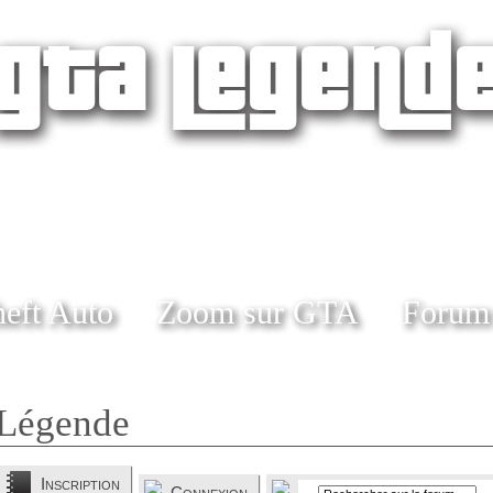
eft Auto
Zoom sur GTA
Forum
Légende
Inscription
Connexion