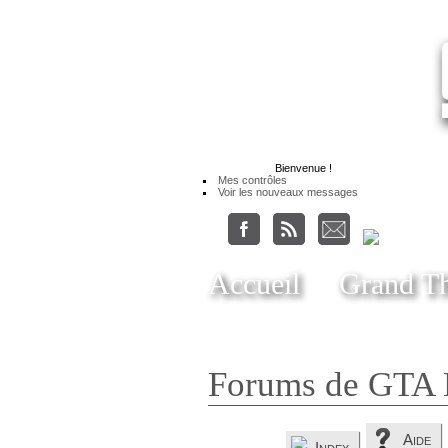
Bienvenue
!
Mes contrôles
Voir les nouveaux messages
Accueil
Grand Th
Forums de GTA 
Aide
Index