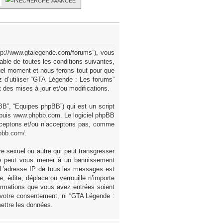
ttp://www.gtalegende.com/forums”), vous
ble de toutes les conditions suivantes,
uel moment et nous ferons tout pour que
z d’utiliser “GTA Légende : Les forums”
des mises à jour et/ou modifications.
pBB”, “Equipes phpBB”) qui est un script
epuis
www.phpbb.com
. Le logiciel phpBB
acceptons et/ou n’acceptons pas, comme
pbb.com/
.
e sexuel ou autre qui peut transgresser
ire peut vous mener à un bannissement
. L’adresse IP de tous les messages est
 édite, déplace ou verrouille n’importe
formations que vous avez entrées soient
 votre consentement, ni “GTA Légende :
ettre les données.