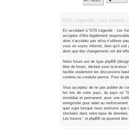
GTA Légende : Les forums - I
En accédant à “GTA Légende : Les forum
acceptez d’être légalement responsable
alors n’accédez pas et/ou n’utilisez p
vous en soyez informé, bien qu’il soit
alors que des changements ont été effe
Notre forum est de type phpBB (désigné 
libre de forum, déclaré sous la licence “
facilite seulement les discussions ba
contenu ou conduite permis. Pour de pl
Vous acceptez de ne pas publier de con
les lois de votre pays, du pays où “
immédiat et permanent, avec une notifi
enregistrée pour aider au renforcement
quel sujet lorsque nous estimons que c
stockées dans notre base de données. 
Les forums”, ni phpBB ne pourront être