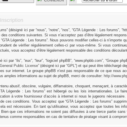
nscription
s” (désigné ici par “nous”, “notre”, “nos”, “GTA Légende : Les forums”, “h
 des conditions suivantes. Si vous n’acceptez pas d’être légalement responsa
as “GTA Légende : Les forums”. Nous pouvons modifier celles-ci à n’importe q
 prudent de vérifier régulièrement celles-ci par vous-même. Si vous continue
ctués, vous acceptez d’être légalement responsable des conditions découlant 
ici par “ils”, “eux”, “leur”, “logiciel phpBB”, “www.phpbb.com”, “Groupe ph
General Public License
” (désigné ici par “GPL”) et qui peut être téléchargé d
sées sur internet. Le groupe phpBB n’est pas responsable de ce que nous 
us amples informations au sujet de phpBB, merci de consulter:
http://www.ph
tenu abusif, obscène, vulgaire, diffamatoire, choquant, menaçant, à caractèr
GTA Légende : Les forums” est hébergé ou les lois internationales. Le fa
cation à votre fournisseur d’accès à internet si nous le jugeons nécessaire
 de ces conditions. Vous acceptez que “GTA Légende : Les forums” supprime,
ela est nécessaire. En tant qu’utilisateur, vous acceptez que toutes les in
Bien que ces informations ne soient pas diffusées à une tierce partie sans
 tenus comme responsables en cas de tentative de piratage visant à comprom