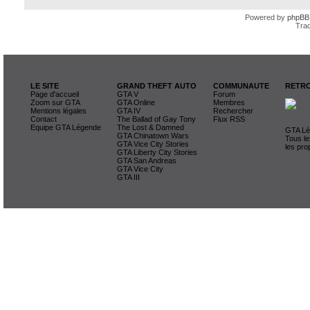
Powered by
phpBB
Trad
LE SITE
GRAND THEFT AUTO
COMMUNAUTE
RETRO
Page d'accueil
GTA V
Forum
Zoom sur GTA
GTA Online
Membres
Mentions légales
GTA IV
Rechercher
Contact
The Ballad of Gay Tony
Flux RSS
Equipe GTA Légende
The Lost & Damned
GTA Lég
GTA Chinatown Wars
Tous le
GTA Vice City Stories
les pro
GTA Liberty City Stories
GTA San Andreas
GTA Vice City
GTA III