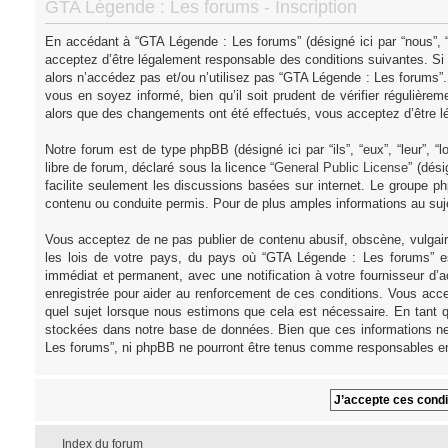
GTA Légende : Les forums - Inscription
En accédant à “GTA Légende : Les forums” (désigné ici par “nous”, “
acceptez d’être légalement responsable des conditions suivantes. Si
alors n’accédez pas et/ou n’utilisez pas “GTA Légende : Les forums”
vous en soyez informé, bien qu’il soit prudent de vérifier régulièr
alors que des changements ont été effectués, vous acceptez d’être l
Notre forum est de type phpBB (désigné ici par “ils”, “eux”, “leur”,
libre de forum, déclaré sous la licence “
General Public License
” (dés
facilite seulement les discussions basées sur internet. Le groupe
contenu ou conduite permis. Pour de plus amples informations au su
Vous acceptez de ne pas publier de contenu abusif, obscène, vulgair
les lois de votre pays, du pays où “GTA Légende : Les forums” es
immédiat et permanent, avec une notification à votre fournisseur d’
enregistrée pour aider au renforcement de ces conditions. Vous acce
quel sujet lorsque nous estimons que cela est nécessaire. En tant q
stockées dans notre base de données. Bien que ces informations ne 
Les forums”, ni phpBB ne pourront être tenus comme responsables en
Index du forum