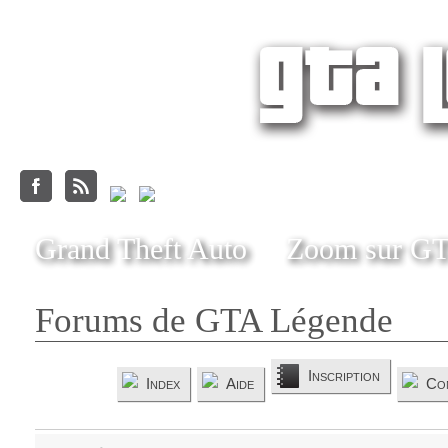
Grand Theft Auto
Zoom sur G
Forums de GTA Légende
Inscription
Index
Aide
Co