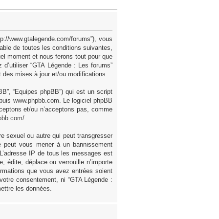
ttp://www.gtalegende.com/forums”), vous
ble de toutes les conditions suivantes,
uel moment et nous ferons tout pour que
z d’utiliser “GTA Légende : Les forums”
des mises à jour et/ou modifications.
pBB”, “Equipes phpBB”) qui est un script
epuis
www.phpbb.com
. Le logiciel phpBB
acceptons et/ou n’acceptons pas, comme
pbb.com/
.
e sexuel ou autre qui peut transgresser
ire peut vous mener à un bannissement
. L’adresse IP de tous les messages est
 édite, déplace ou verrouille n’importe
formations que vous avez entrées soient
 votre consentement, ni “GTA Légende :
ettre les données.