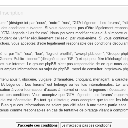
nscription
s” (désigné ici par “nous”, “notre”, “nos”, “GTA Légende : Les forums”, “h
 des conditions suivantes. Si vous n’acceptez pas d’être légalement responsa
as “GTA Légende : Les forums”. Nous pouvons modifier celles-ci à n’importe q
 prudent de vérifier régulièrement celles-ci par vous-même. Si vous continue
ctués, vous acceptez d’être légalement responsable des conditions découlant 
ici par “ils”, “eux”, “leur”, “logiciel phpBB”, “www.phpbb.com”, “Groupe ph
General Public License
” (désigné ici par “GPL”) et qui peut être téléchargé d
sées sur internet. Le groupe phpBB n’est pas responsable de ce que nous 
us amples informations au sujet de phpBB, merci de consulter:
http://www.ph
tenu abusif, obscène, vulgaire, diffamatoire, choquant, menaçant, à caractèr
GTA Légende : Les forums” est hébergé ou les lois internationales. Le fa
cation à votre fournisseur d’accès à internet si nous le jugeons nécessaire
 de ces conditions. Vous acceptez que “GTA Légende : Les forums” supprime,
ela est nécessaire. En tant qu’utilisateur, vous acceptez que toutes les in
Bien que ces informations ne soient pas diffusées à une tierce partie sans
 tenus comme responsables en cas de tentative de piratage visant à comprom