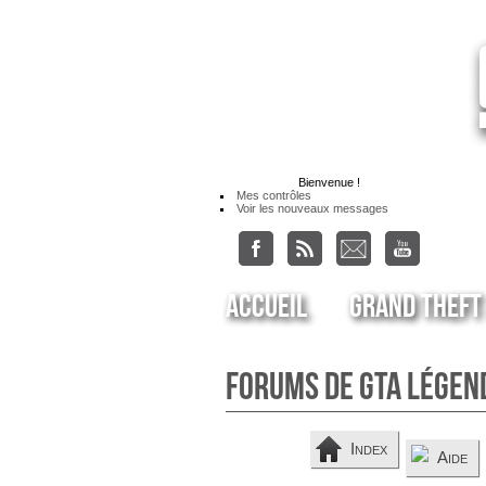
Bienvenue
!
Mes contrôles
Voir les nouveaux messages
Accueil
Grand Theft
Forums de GTA Légen
Index
Aide