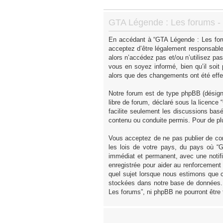
GTA Légende : Les forums - I
En accédant à “GTA Légende : Les forum
acceptez d’être légalement responsable
alors n’accédez pas et/ou n’utilisez p
vous en soyez informé, bien qu’il soit
alors que des changements ont été effe
Notre forum est de type phpBB (désigné 
libre de forum, déclaré sous la licence “
facilite seulement les discussions ba
contenu ou conduite permis. Pour de pl
Vous acceptez de ne pas publier de con
les lois de votre pays, du pays où “
immédiat et permanent, avec une notifi
enregistrée pour aider au renforcement
quel sujet lorsque nous estimons que c
stockées dans notre base de données. 
Les forums”, ni phpBB ne pourront être