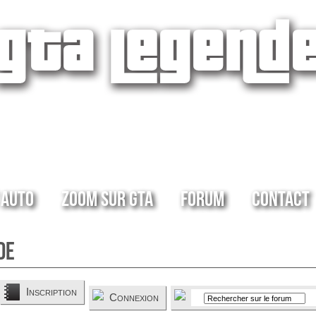
 Auto
Zoom sur GTA
Forum
Contact
de
Inscription
Connexion