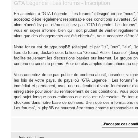
GTA Légende : Les forums - Inscription
En accédant à “GTA Légende : Les forums” (désigné ici par “nous”, “
acceptez d’être légalement responsable des conditions suivantes. Si
alors n’accédez pas et/ou n’utilisez pas “GTA Légende : Les forums”
vous en soyez informé, bien qu’il soit prudent de vérifier régulièr
alors que des changements ont été effectués, vous acceptez d’être l
Notre forum est de type phpBB (désigné ici par “ils”, “eux”, “leur”,
libre de forum, déclaré sous la licence “
General Public License
” (dés
facilite seulement les discussions basées sur internet. Le groupe
contenu ou conduite permis. Pour de plus amples informations au su
Vous acceptez de ne pas publier de contenu abusif, obscène, vulgair
les lois de votre pays, du pays où “GTA Légende : Les forums” es
immédiat et permanent, avec une notification à votre fournisseur d’
enregistrée pour aider au renforcement de ces conditions. Vous acce
quel sujet lorsque nous estimons que cela est nécessaire. En tant q
stockées dans notre base de données. Bien que ces informations ne 
Les forums”, ni phpBB ne pourront être tenus comme responsables en
Index du forum