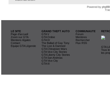
Powered by
phpBB
Trad
LE SITE
GRAND THEFT AUTO
COMMUNAUTE
RETRO
Page d'accueil
GTA V
Forum
Zoom sur GTA
GTA Online
Membres
Mentions légales
GTA IV
Rechercher
Contact
The Ballad of Gay Tony
Flux RSS
Equipe GTA Légende
The Lost & Damned
GTA Lég
GTA Chinatown Wars
Tous le
GTA Vice City Stories
les pro
GTA Liberty City Stories
GTA San Andreas
GTA Vice City
GTA III