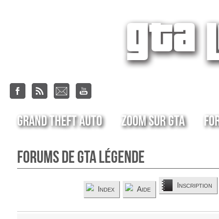
Grand Theft Auto
Zoom sur GTA
Fo
Forums de GTA Légende
Inscription
Index
Aide