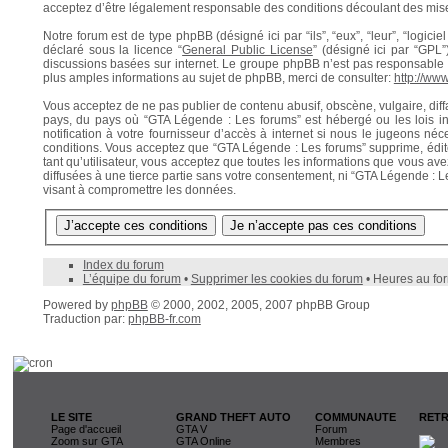
acceptez d’être légalement responsable des conditions découlant des mises
Notre forum est de type phpBB (désigné ici par “ils”, “eux”, “leur”, “logi
déclaré sous la licence “
General Public License
” (désigné ici par “GPL
discussions basées sur internet. Le groupe phpBB n’est pas responsabl
plus amples informations au sujet de phpBB, merci de consulter:
http://ww
Vous acceptez de ne pas publier de contenu abusif, obscène, vulgaire, diff
pays, du pays où “GTA Légende : Les forums” est hébergé ou les lois i
notification à votre fournisseur d’accès à internet si nous le jugeons n
conditions. Vous acceptez que “GTA Légende : Les forums” supprime, édite
tant qu’utilisateur, vous acceptez que toutes les informations que vous a
diffusées à une tierce partie sans votre consentement, ni “GTA Légende : 
visant à compromettre les données.
Index du forum
L’équipe du forum
•
Supprimer les cookies du forum
• Heures au fo
Powered by
phpBB
© 2000, 2002, 2005, 2007 phpBB Group
Traduction par:
phpBB-fr.com
LE SITE
GRAND THEFT AUTO
COMMUNAUTE
RETR
Page d'accueil
GTA V
Forum
Zoom sur GTA
GTA Online
Membres