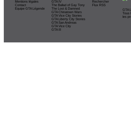
Mentions légales
GTA IV
Rechercher
Contact
The Ballad of Gay Tony
Flux RSS
Equipe GTA Légende
The Lost & Damned
GTA L
GTA Chinatown Wars
Tous 
GTA Vice City Stories
les pr
GTA Liberty City Stories
GTA San Andreas
GTA Vice City
GTA III