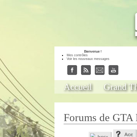
Bienvenue
!
Mes contrôles
Voir les nouveaux messages
Accueil
Grand Th
Forums de GTA 
Aide
Index