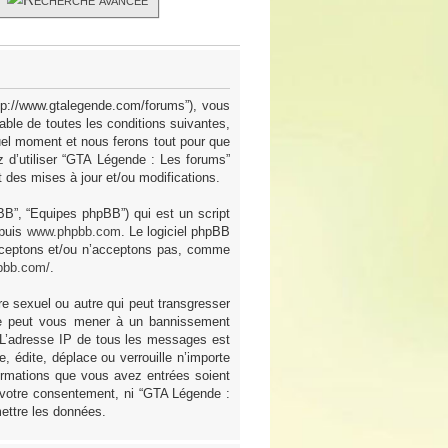
ttp://www.gtalegende.com/forums”), vous
ble de toutes les conditions suivantes,
uel moment et nous ferons tout pour que
z d’utiliser “GTA Légende : Les forums”
des mises à jour et/ou modifications.
pBB”, “Equipes phpBB”) qui est un script
epuis
www.phpbb.com
. Le logiciel phpBB
acceptons et/ou n’acceptons pas, comme
pbb.com/
.
e sexuel ou autre qui peut transgresser
ire peut vous mener à un bannissement
. L’adresse IP de tous les messages est
 édite, déplace ou verrouille n’importe
formations que vous avez entrées soient
 votre consentement, ni “GTA Légende :
ettre les données.