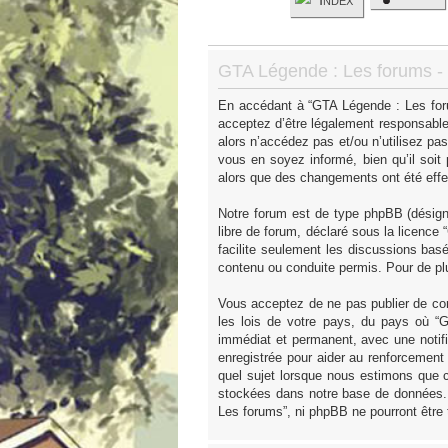
GTA Légende : Les forums - I
En accédant à “GTA Légende : Les forum
acceptez d’être légalement responsable
alors n’accédez pas et/ou n’utilisez p
vous en soyez informé, bien qu’il soit
alors que des changements ont été effe
Notre forum est de type phpBB (désigné 
libre de forum, déclaré sous la licence “
facilite seulement les discussions ba
contenu ou conduite permis. Pour de pl
Vous acceptez de ne pas publier de con
les lois de votre pays, du pays où “
immédiat et permanent, avec une notifi
enregistrée pour aider au renforcement
quel sujet lorsque nous estimons que c
stockées dans notre base de données. 
Les forums”, ni phpBB ne pourront être