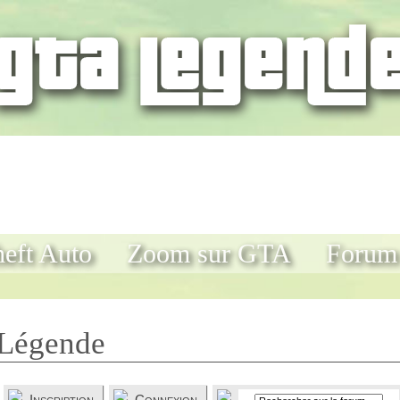
eft Auto
Zoom sur GTA
Forum
Légende
Inscription
Connexion