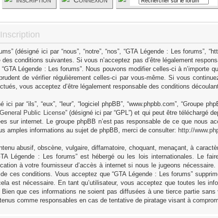
nscription
s” (désigné ici par “nous”, “notre”, “nos”, “GTA Légende : Les forums”, “h
 des conditions suivantes. Si vous n’acceptez pas d’être légalement responsa
as “GTA Légende : Les forums”. Nous pouvons modifier celles-ci à n’importe q
 prudent de vérifier régulièrement celles-ci par vous-même. Si vous continue
ctués, vous acceptez d’être légalement responsable des conditions découlant 
ici par “ils”, “eux”, “leur”, “logiciel phpBB”, “www.phpbb.com”, “Groupe ph
General Public License
” (désigné ici par “GPL”) et qui peut être téléchargé d
sées sur internet. Le groupe phpBB n’est pas responsable de ce que nous 
us amples informations au sujet de phpBB, merci de consulter:
http://www.ph
tenu abusif, obscène, vulgaire, diffamatoire, choquant, menaçant, à caractèr
GTA Légende : Les forums” est hébergé ou les lois internationales. Le fa
cation à votre fournisseur d’accès à internet si nous le jugeons nécessaire
 de ces conditions. Vous acceptez que “GTA Légende : Les forums” supprime,
ela est nécessaire. En tant qu’utilisateur, vous acceptez que toutes les in
Bien que ces informations ne soient pas diffusées à une tierce partie sans
 tenus comme responsables en cas de tentative de piratage visant à comprom