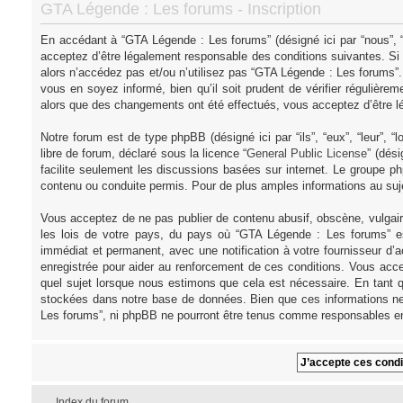
GTA Légende : Les forums - Inscription
En accédant à “GTA Légende : Les forums” (désigné ici par “nous”, “
acceptez d’être légalement responsable des conditions suivantes. Si
alors n’accédez pas et/ou n’utilisez pas “GTA Légende : Les forums”
vous en soyez informé, bien qu’il soit prudent de vérifier régulièr
alors que des changements ont été effectués, vous acceptez d’être l
Notre forum est de type phpBB (désigné ici par “ils”, “eux”, “leur”,
libre de forum, déclaré sous la licence “
General Public License
” (dés
facilite seulement les discussions basées sur internet. Le groupe
contenu ou conduite permis. Pour de plus amples informations au su
Vous acceptez de ne pas publier de contenu abusif, obscène, vulgair
les lois de votre pays, du pays où “GTA Légende : Les forums” es
immédiat et permanent, avec une notification à votre fournisseur d’
enregistrée pour aider au renforcement de ces conditions. Vous acce
quel sujet lorsque nous estimons que cela est nécessaire. En tant q
stockées dans notre base de données. Bien que ces informations ne 
Les forums”, ni phpBB ne pourront être tenus comme responsables en
Index du forum