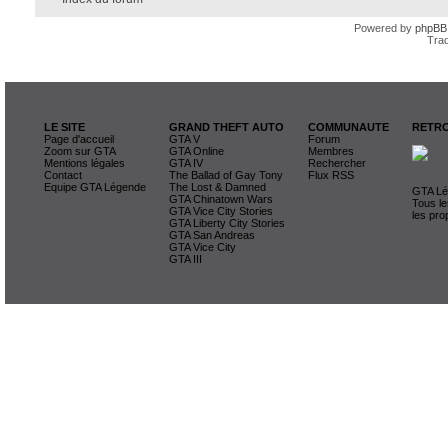
Powered by
phpBB
Trad
LE SITE
GRAND THEFT AUTO
COMMUNAUTE
RETRO
Page d'accueil
GTA V
Forum
Zoom sur GTA
GTA Online
Membres
Mentions légales
GTA IV
Rechercher
Contact
The Ballad of Gay Tony
Flux RSS
Equipe GTA Légende
The Lost & Damned
GTA Lég
GTA Chinatown Wars
Tous le
GTA Vice City Stories
les pro
GTA Liberty City Stories
GTA San Andreas
GTA Vice City
GTA III