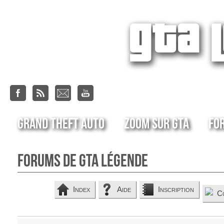
Grand Theft Auto
Zoom sur GTA
Fo
Forums de GTA Légende
Index
Aide
Inscription
C