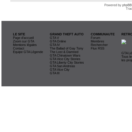
Powered by
phpBB
Trad
LE SITE
GRAND THEFT AUTO
COMMUNAUTE
RETRO
Page d'accueil
GTA V
Forum
Zoom sur GTA
GTA Online
Membres
Mentions légales
GTA IV
Rechercher
Contact
The Ballad of Gay Tony
Flux RSS
Equipe GTA Légende
The Lost & Damned
GTA Lég
GTA Chinatown Wars
Tous le
GTA Vice City Stories
les pro
GTA Liberty City Stories
GTA San Andreas
GTA Vice City
GTA III