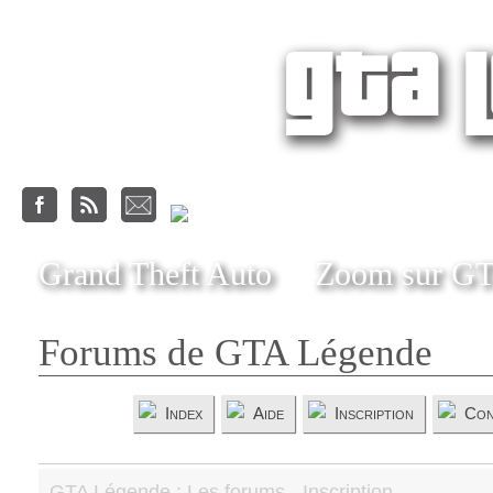
Grand Theft Auto
Zoom sur G
Forums de GTA Légende
Index
Aide
Inscription
Con
GTA Légende : Les forums - Inscription