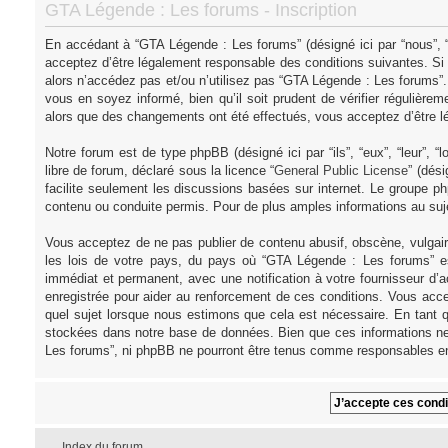
GTA Légende : Les forums - Inscription
En accédant à “GTA Légende : Les forums” (désigné ici par “nous”, “
acceptez d’être légalement responsable des conditions suivantes. Si
alors n’accédez pas et/ou n’utilisez pas “GTA Légende : Les forums”
vous en soyez informé, bien qu’il soit prudent de vérifier régulièr
alors que des changements ont été effectués, vous acceptez d’être l
Notre forum est de type phpBB (désigné ici par “ils”, “eux”, “leur”,
libre de forum, déclaré sous la licence “
General Public License
” (dés
facilite seulement les discussions basées sur internet. Le groupe
contenu ou conduite permis. Pour de plus amples informations au su
Vous acceptez de ne pas publier de contenu abusif, obscène, vulgair
les lois de votre pays, du pays où “GTA Légende : Les forums” es
immédiat et permanent, avec une notification à votre fournisseur d’
enregistrée pour aider au renforcement de ces conditions. Vous acce
quel sujet lorsque nous estimons que cela est nécessaire. En tant q
stockées dans notre base de données. Bien que ces informations ne 
Les forums”, ni phpBB ne pourront être tenus comme responsables en
Index du forum