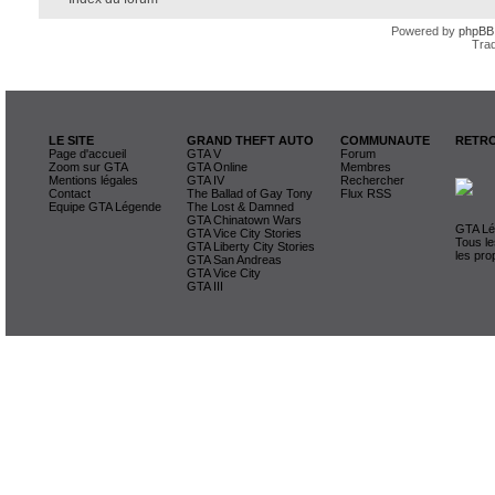
Powered by
phpBB
Trad
LE SITE
GRAND THEFT AUTO
COMMUNAUTE
RETRO
Page d'accueil
GTA V
Forum
Zoom sur GTA
GTA Online
Membres
Mentions légales
GTA IV
Rechercher
Contact
The Ballad of Gay Tony
Flux RSS
Equipe GTA Légende
The Lost & Damned
GTA Chinatown Wars
GTA Lég
GTA Vice City Stories
Tous le
GTA Liberty City Stories
les pro
GTA San Andreas
GTA Vice City
GTA III