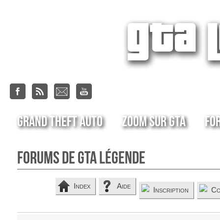
Grand Theft Auto
Zoom sur GTA
Fo
Forums de GTA Légende
Index
Aide
Inscription
Co