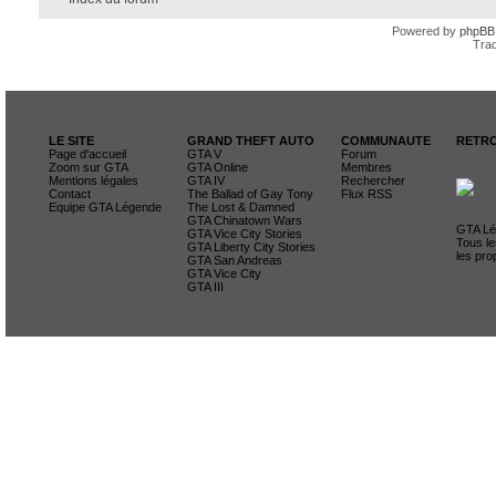
Powered by
phpBB
Trad
LE SITE
GRAND THEFT AUTO
COMMUNAUTE
RETRO
Page d'accueil
GTA V
Forum
Zoom sur GTA
GTA Online
Membres
Mentions légales
GTA IV
Rechercher
Contact
The Ballad of Gay Tony
Flux RSS
Equipe GTA Légende
The Lost & Damned
GTA Chinatown Wars
GTA Lég
GTA Vice City Stories
Tous le
GTA Liberty City Stories
les pro
GTA San Andreas
GTA Vice City
GTA III