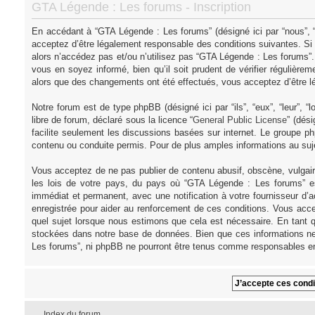
GTA Légende : Les forums - Inscription
En accédant à “GTA Légende : Les forums” (désigné ici par “nous”, “
acceptez d’être légalement responsable des conditions suivantes. Si
alors n’accédez pas et/ou n’utilisez pas “GTA Légende : Les forums”
vous en soyez informé, bien qu’il soit prudent de vérifier régulièr
alors que des changements ont été effectués, vous acceptez d’être l
Notre forum est de type phpBB (désigné ici par “ils”, “eux”, “leur”,
libre de forum, déclaré sous la licence “
General Public License
” (dés
facilite seulement les discussions basées sur internet. Le groupe
contenu ou conduite permis. Pour de plus amples informations au su
Vous acceptez de ne pas publier de contenu abusif, obscène, vulgair
les lois de votre pays, du pays où “GTA Légende : Les forums” es
immédiat et permanent, avec une notification à votre fournisseur d’
enregistrée pour aider au renforcement de ces conditions. Vous acce
quel sujet lorsque nous estimons que cela est nécessaire. En tant q
stockées dans notre base de données. Bien que ces informations ne 
Les forums”, ni phpBB ne pourront être tenus comme responsables en
Index du forum