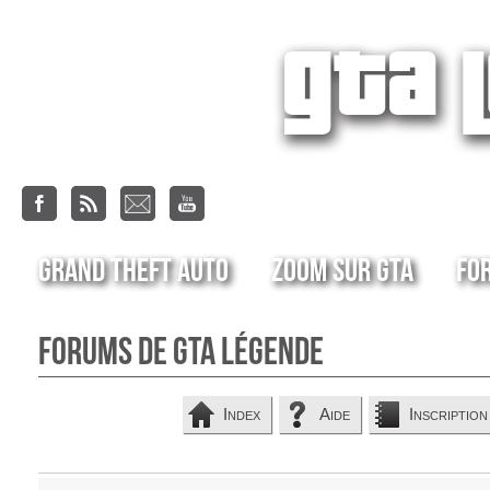
Grand Theft Auto
Zoom sur GTA
Fo
Forums de GTA Légende
Index
Aide
Inscription