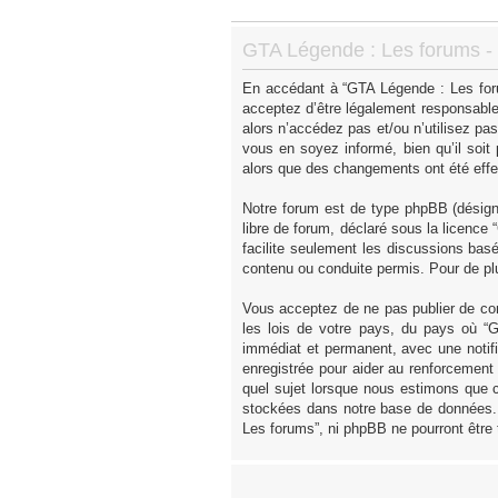
GTA Légende : Les forums - I
En accédant à “GTA Légende : Les forum
acceptez d’être légalement responsable
alors n’accédez pas et/ou n’utilisez p
vous en soyez informé, bien qu’il soit
alors que des changements ont été effe
Notre forum est de type phpBB (désigné 
libre de forum, déclaré sous la licence “
facilite seulement les discussions ba
contenu ou conduite permis. Pour de pl
Vous acceptez de ne pas publier de con
les lois de votre pays, du pays où “
immédiat et permanent, avec une notifi
enregistrée pour aider au renforcement
quel sujet lorsque nous estimons que c
stockées dans notre base de données. 
Les forums”, ni phpBB ne pourront être