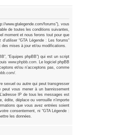
ttp://www.gtalegende.com/forums”), vous
ble de toutes les conditions suivantes,
uel moment et nous ferons tout pour que
z d’utiliser “GTA Légende : Les forums”
des mises à jour et/ou modifications.
pBB”, “Equipes phpBB”) qui est un script
epuis
www.phpbb.com
. Le logiciel phpBB
acceptons et/ou n’acceptons pas, comme
pbb.com/
.
e sexuel ou autre qui peut transgresser
ire peut vous mener à un bannissement
. L’adresse IP de tous les messages est
 édite, déplace ou verrouille n’importe
formations que vous avez entrées soient
 votre consentement, ni “GTA Légende :
ettre les données.