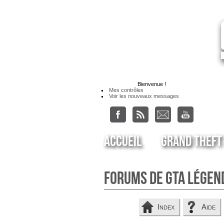
Bienvenue
!
Mes contrôles
Voir les nouveaux messages
Accueil
Grand Theft
Forums de GTA Légen
Index
Aide