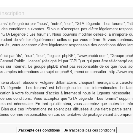
nscription
s” (désigné ici par “nous”, “notre”, “nos”, “GTA Légende : Les forums”, “h
 des conditions suivantes. Si vous n’acceptez pas d’être légalement responsa
as “GTA Légende : Les forums”. Nous pouvons modifier celles-ci à n’importe q
 prudent de vérifier régulièrement celles-ci par vous-même. Si vous continue
ctués, vous acceptez d’être légalement responsable des conditions découlant 
ici par “ils”, “eux”, “leur”, “logiciel phpBB”, “www.phpbb.com”, “Groupe ph
General Public License
” (désigné ici par “GPL”) et qui peut être téléchargé d
sées sur internet. Le groupe phpBB n’est pas responsable de ce que nous 
us amples informations au sujet de phpBB, merci de consulter:
http://www.ph
tenu abusif, obscène, vulgaire, diffamatoire, choquant, menaçant, à caractèr
GTA Légende : Les forums” est hébergé ou les lois internationales. Le fa
cation à votre fournisseur d’accès à internet si nous le jugeons nécessaire
 de ces conditions. Vous acceptez que “GTA Légende : Les forums” supprime,
ela est nécessaire. En tant qu’utilisateur, vous acceptez que toutes les in
Bien que ces informations ne soient pas diffusées à une tierce partie sans
 tenus comme responsables en cas de tentative de piratage visant à comprom