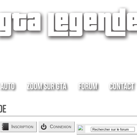
 Auto
Zoom sur GTA
Forum
Contact
de
Inscription
Connexion