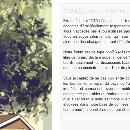
GTA Légende : Les forums - I
En accédant à “GTA Légende : Les forum
acceptez d’être légalement responsable
alors n’accédez pas et/ou n’utilisez p
vous en soyez informé, bien qu’il soit
alors que des changements ont été effe
Notre forum est de type phpBB (désigné 
libre de forum, déclaré sous la licence “
facilite seulement les discussions ba
contenu ou conduite permis. Pour de pl
Vous acceptez de ne pas publier de con
les lois de votre pays, du pays où “
immédiat et permanent, avec une notifi
enregistrée pour aider au renforcement
quel sujet lorsque nous estimons que c
stockées dans notre base de données. 
Les forums”, ni phpBB ne pourront être