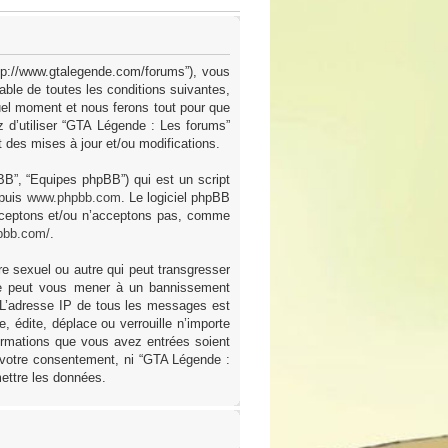
ttp://www.gtalegende.com/forums”), vous
ble de toutes les conditions suivantes,
uel moment et nous ferons tout pour que
z d’utiliser “GTA Légende : Les forums”
des mises à jour et/ou modifications.
pBB”, “Equipes phpBB”) qui est un script
epuis
www.phpbb.com
. Le logiciel phpBB
acceptons et/ou n’acceptons pas, comme
pbb.com/
.
e sexuel ou autre qui peut transgresser
ire peut vous mener à un bannissement
. L’adresse IP de tous les messages est
 édite, déplace ou verrouille n’importe
formations que vous avez entrées soient
 votre consentement, ni “GTA Légende :
ettre les données.