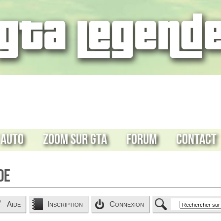
 Auto
Zoom sur GTA
Forum
Contact
de
Aide
Inscription
Connexion