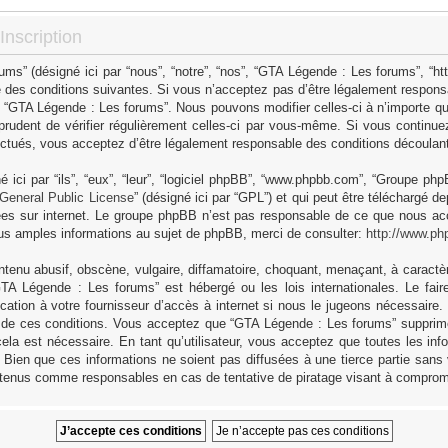
nscription
s” (désigné ici par “nous”, “notre”, “nos”, “GTA Légende : Les forums”, “h
 des conditions suivantes. Si vous n’acceptez pas d’être légalement responsa
as “GTA Légende : Les forums”. Nous pouvons modifier celles-ci à n’importe q
 prudent de vérifier régulièrement celles-ci par vous-même. Si vous continue
ctués, vous acceptez d’être légalement responsable des conditions découlant 
ici par “ils”, “eux”, “leur”, “logiciel phpBB”, “www.phpbb.com”, “Groupe ph
General Public License
” (désigné ici par “GPL”) et qui peut être téléchargé d
sées sur internet. Le groupe phpBB n’est pas responsable de ce que nous 
us amples informations au sujet de phpBB, merci de consulter:
http://www.ph
tenu abusif, obscène, vulgaire, diffamatoire, choquant, menaçant, à caractèr
GTA Légende : Les forums” est hébergé ou les lois internationales. Le fa
cation à votre fournisseur d’accès à internet si nous le jugeons nécessaire
 de ces conditions. Vous acceptez que “GTA Légende : Les forums” supprime,
ela est nécessaire. En tant qu’utilisateur, vous acceptez que toutes les in
Bien que ces informations ne soient pas diffusées à une tierce partie sans
 tenus comme responsables en cas de tentative de piratage visant à comprom