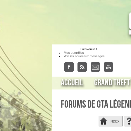
Bienvenue
!
Mes contrôles
Voir les nouveaux messages
Accueil
Grand Theft
Forums de GTA Légen
Index