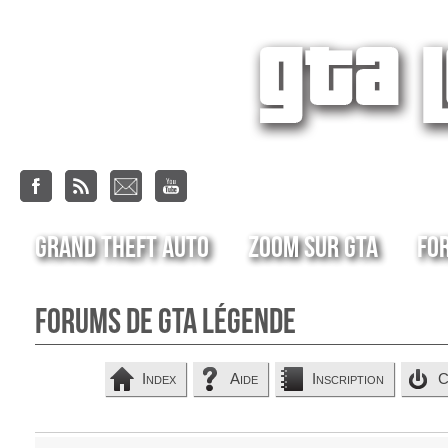
Grand Theft Auto
Zoom sur GTA
Fo
Forums de GTA Légende
Index
Aide
Inscription
C