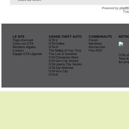
Powered by
phpBB
Trad
LE SITE
GRAND THEFT AUTO
COMMUNAUTE
RETRO
Page d'accueil
GTA V
Forum
Zoom sur GTA
GTA Online
Membres
Mentions légales
GTA IV
Rechercher
Contact
The Ballad of Gay Tony
Flux RSS
Equipe GTA Légende
The Lost & Damned
GTA Lég
GTA Chinatown Wars
Tous le
GTA Vice City Stories
les pro
GTA Liberty City Stories
GTA San Andreas
GTA Vice City
GTA III