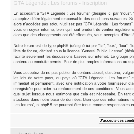
GTA Légende : Les forums - Inscription
En accédant à “GTA Légende : Les forums” (désigné ici par “nous”, “
acceptez d’être légalement responsable des conditions suivantes. Si
alors n’accédez pas et/ou n’utilisez pas “GTA Légende : Les forums”
vous en soyez informé, bien qu’il soit prudent de vérifier régulièr
alors que des changements ont été effectués, vous acceptez d’être l
Notre forum est de type phpBB (désigné ici par “ils”, “eux”, “leur”,
libre de forum, déclaré sous la licence “
General Public License
” (dés
facilite seulement les discussions basées sur internet. Le groupe
contenu ou conduite permis. Pour de plus amples informations au su
Vous acceptez de ne pas publier de contenu abusif, obscène, vulgair
les lois de votre pays, du pays où “GTA Légende : Les forums” es
immédiat et permanent, avec une notification à votre fournisseur d’
enregistrée pour aider au renforcement de ces conditions. Vous acce
quel sujet lorsque nous estimons que cela est nécessaire. En tant q
stockées dans notre base de données. Bien que ces informations ne 
Les forums”, ni phpBB ne pourront être tenus comme responsables en
Index du forum