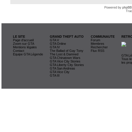
Powered by
phpBB
Trad
LE SITE
GRAND THEFT AUTO
COMMUNAUTE
RETRO
Page d'accueil
GTA V
Forum
Zoom sur GTA
GTA Online
Membres
Mentions légales
GTA IV
Rechercher
Contact
The Ballad of Gay Tony
Flux RSS
Equipe GTA Légende
The Lost & Damned
GTA Lég
GTA Chinatown Wars
Tous le
GTA Vice City Stories
les pro
GTA Liberty City Stories
GTA San Andreas
GTA Vice City
GTA III