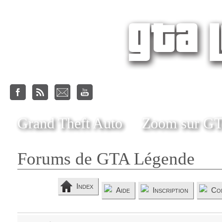
Grand Theft Auto
Zoom sur G
Forums de GTA Légende
Index
Aide
Inscription
Co