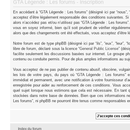
GTA Légende : Les forums - Inscription
En accédant à “GTA Légende : Les forums” (désigné ici par “nous”, “
acceptez d’être légalement responsable des conditions suivantes. Si
alors n’accédez pas et/ou n’utilisez pas “GTA Légende : Les forums”
vous en soyez informé, bien qu’il soit prudent de vérifier régulièr
alors que des changements ont été effectués, vous acceptez d’être l
Notre forum est de type phpBB (désigné ici par “ils”, “eux”, “leur”,
libre de forum, déclaré sous la licence “
General Public License
” (dés
facilite seulement les discussions basées sur internet. Le groupe
contenu ou conduite permis. Pour de plus amples informations au su
Vous acceptez de ne pas publier de contenu abusif, obscène, vulgair
les lois de votre pays, du pays où “GTA Légende : Les forums” es
immédiat et permanent, avec une notification à votre fournisseur d’
enregistrée pour aider au renforcement de ces conditions. Vous acce
quel sujet lorsque nous estimons que cela est nécessaire. En tant q
stockées dans notre base de données. Bien que ces informations ne 
Les forums”, ni phpBB ne pourront être tenus comme responsables en
Index du forum