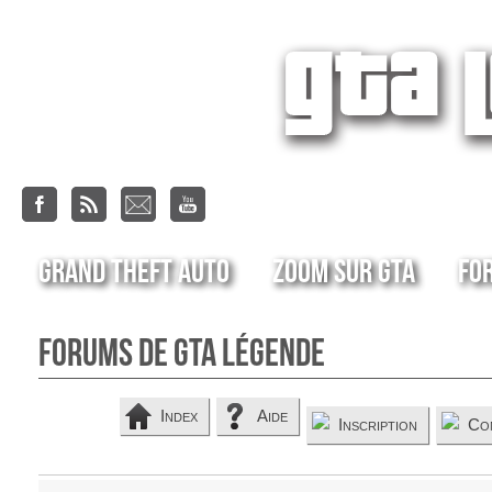
Grand Theft Auto
Zoom sur GTA
Fo
Forums de GTA Légende
Index
Aide
Inscription
Co