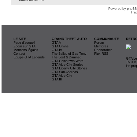
Powered by
phpBB
Trad
LE SITE
GRAND THEFT AUTO
COMMUNAUTE
RETRO
Page d'accueil
GTA V
Forum
Zoom sur GTA
GTA Online
Membres
Mentions légales
GTA IV
Rechercher
Contact
The Ballad of Gay Tony
Flux RSS
Equipe GTA Légende
The Lost & Damned
GTA Lég
GTA Chinatown Wars
Tous le
GTA Vice City Stories
les pro
GTA Liberty City Stories
GTA San Andreas
GTA Vice City
GTA III