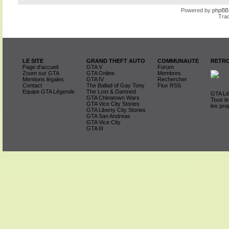
Powered by
phpBB
Trad
LE SITE
GRAND THEFT AUTO
COMMUNAUTE
RETRO
Page d'accueil
GTA V
Forum
Zoom sur GTA
GTA Online
Membres
Mentions légales
GTA IV
Rechercher
Contact
The Ballad of Gay Tony
Flux RSS
Equipe GTA Légende
The Lost & Damned
GTA Lég
GTA Chinatown Wars
Tous le
GTA Vice City Stories
les pro
GTA Liberty City Stories
GTA San Andreas
GTA Vice City
GTA III