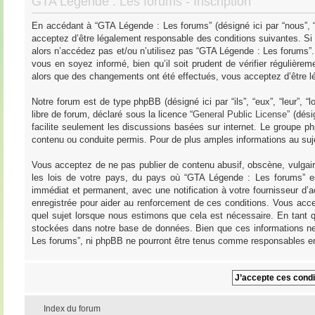
GTA Légende : Les forums - Inscription
En accédant à “GTA Légende : Les forums” (désigné ici par “nous”, “
acceptez d’être légalement responsable des conditions suivantes. Si
alors n’accédez pas et/ou n’utilisez pas “GTA Légende : Les forums”
vous en soyez informé, bien qu’il soit prudent de vérifier régulièr
alors que des changements ont été effectués, vous acceptez d’être l
Notre forum est de type phpBB (désigné ici par “ils”, “eux”, “leur”,
libre de forum, déclaré sous la licence “
General Public License
” (dés
facilite seulement les discussions basées sur internet. Le groupe
contenu ou conduite permis. Pour de plus amples informations au su
Vous acceptez de ne pas publier de contenu abusif, obscène, vulgair
les lois de votre pays, du pays où “GTA Légende : Les forums” es
immédiat et permanent, avec une notification à votre fournisseur d’
enregistrée pour aider au renforcement de ces conditions. Vous acce
quel sujet lorsque nous estimons que cela est nécessaire. En tant q
stockées dans notre base de données. Bien que ces informations ne 
Les forums”, ni phpBB ne pourront être tenus comme responsables en
Index du forum