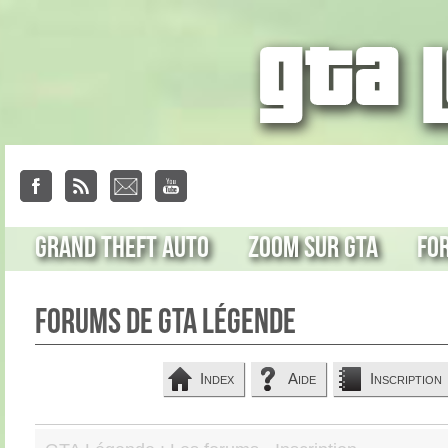
Grand Theft Auto
Zoom sur GTA
Fo
Forums de GTA Légende
Index
Aide
Inscription