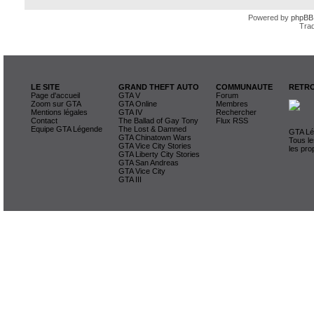
Powered by
phpBB
Trad
LE SITE
GRAND THEFT AUTO
COMMUNAUTE
RETRO
Page d'accueil
GTA V
Forum
Zoom sur GTA
GTA Online
Membres
Mentions légales
GTA IV
Rechercher
Contact
The Ballad of Gay Tony
Flux RSS
Equipe GTA Légende
The Lost & Damned
GTA Lég
GTA Chinatown Wars
Tous le
GTA Vice City Stories
les pro
GTA Liberty City Stories
GTA San Andreas
GTA Vice City
GTA III