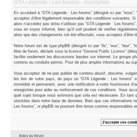
GTA Légende : Les forums - Inscription
En accédant à “GTA Légende : Les forums” (désigné ici par “nous”, “
acceptez d’être légalement responsable des conditions suivantes. Si
alors n’accédez pas et/ou n’utilisez pas “GTA Légende : Les forums”
vous en soyez informé, bien qu’il soit prudent de vérifier régulièr
alors que des changements ont été effectués, vous acceptez d’être l
Notre forum est de type phpBB (désigné ici par “ils”, “eux”, “leur”,
libre de forum, déclaré sous la licence “
General Public License
” (dés
facilite seulement les discussions basées sur internet. Le groupe
contenu ou conduite permis. Pour de plus amples informations au su
Vous acceptez de ne pas publier de contenu abusif, obscène, vulgair
les lois de votre pays, du pays où “GTA Légende : Les forums” es
immédiat et permanent, avec une notification à votre fournisseur d’
enregistrée pour aider au renforcement de ces conditions. Vous acce
quel sujet lorsque nous estimons que cela est nécessaire. En tant q
stockées dans notre base de données. Bien que ces informations ne 
Les forums”, ni phpBB ne pourront être tenus comme responsables en
Index du forum