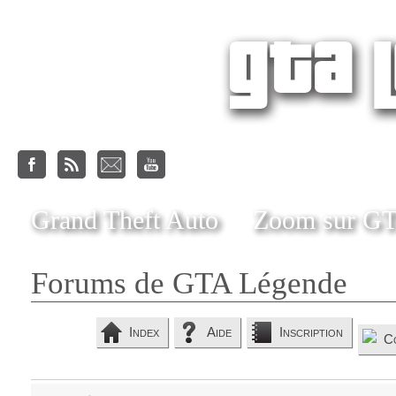
Grand Theft Auto
Zoom sur G
Forums de GTA Légende
Index
Aide
Inscription
C