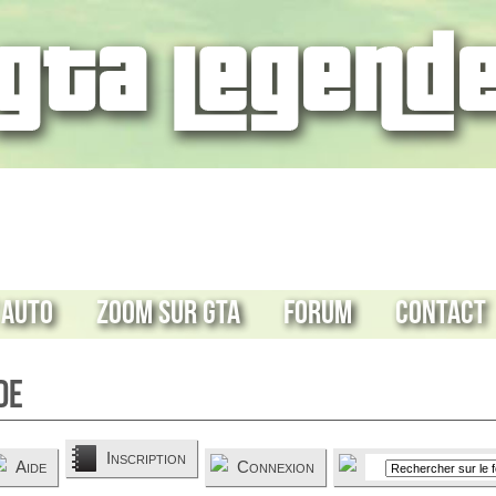
 Auto
Zoom sur GTA
Forum
Contact
de
Inscription
Aide
Connexion