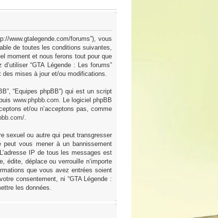
ttp://www.gtalegende.com/forums”), vous
ble de toutes les conditions suivantes,
uel moment et nous ferons tout pour que
z d’utiliser “GTA Légende : Les forums”
des mises à jour et/ou modifications.
pBB”, “Equipes phpBB”) qui est un script
epuis
www.phpbb.com
. Le logiciel phpBB
acceptons et/ou n’acceptons pas, comme
pbb.com/
.
e sexuel ou autre qui peut transgresser
ire peut vous mener à un bannissement
. L’adresse IP de tous les messages est
 édite, déplace ou verrouille n’importe
formations que vous avez entrées soient
 votre consentement, ni “GTA Légende :
ettre les données.