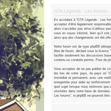
GTA Légende : Les forums - I
En accédant à “GTA Légende : Les forum
acceptez d’être légalement responsable
alors n’accédez pas et/ou n’utilisez p
vous en soyez informé, bien qu’il soit
alors que des changements ont été effe
Notre forum est de type phpBB (désigné 
libre de forum, déclaré sous la licence “
facilite seulement les discussions ba
contenu ou conduite permis. Pour de pl
Vous acceptez de ne pas publier de con
les lois de votre pays, du pays où “
immédiat et permanent, avec une notifi
enregistrée pour aider au renforcement
quel sujet lorsque nous estimons que c
stockées dans notre base de données. 
Les forums”, ni phpBB ne pourront être