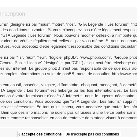
nscription
s” (désigné ici par “nous”, “notre”, “nos”, “GTA Légende : Les forums”, “h
 des conditions suivantes. Si vous n’acceptez pas d’être légalement responsa
as “GTA Légende : Les forums”. Nous pouvons modifier celles-ci à n’importe q
 prudent de vérifier régulièrement celles-ci par vous-même. Si vous continue
ctués, vous acceptez d’être légalement responsable des conditions découlant 
ici par “ils”, “eux”, “leur”, “logiciel phpBB”, “www.phpbb.com”, “Groupe ph
General Public License
” (désigné ici par “GPL”) et qui peut être téléchargé d
sées sur internet. Le groupe phpBB n’est pas responsable de ce que nous 
us amples informations au sujet de phpBB, merci de consulter:
http://www.ph
tenu abusif, obscène, vulgaire, diffamatoire, choquant, menaçant, à caractèr
GTA Légende : Les forums” est hébergé ou les lois internationales. Le fa
cation à votre fournisseur d’accès à internet si nous le jugeons nécessaire
 de ces conditions. Vous acceptez que “GTA Légende : Les forums” supprime,
ela est nécessaire. En tant qu’utilisateur, vous acceptez que toutes les in
Bien que ces informations ne soient pas diffusées à une tierce partie sans
 tenus comme responsables en cas de tentative de piratage visant à comprom