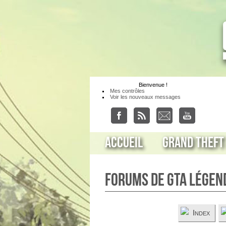
Bienvenue
!
Mes contrôles
Voir les nouveaux messages
Accueil
Grand Theft
Forums de GTA Légen
Index