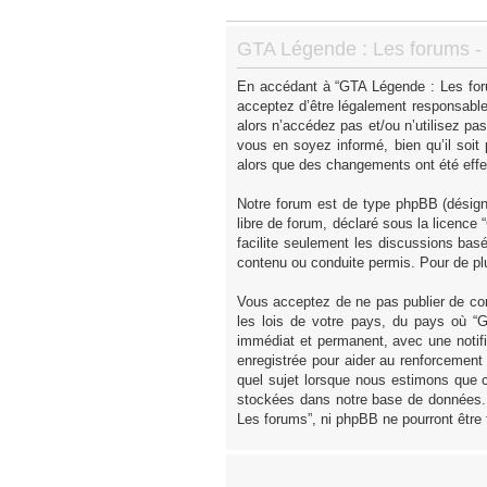
GTA Légende : Les forums - I
En accédant à “GTA Légende : Les forum
acceptez d’être légalement responsable
alors n’accédez pas et/ou n’utilisez p
vous en soyez informé, bien qu’il soit
alors que des changements ont été effe
Notre forum est de type phpBB (désigné 
libre de forum, déclaré sous la licence “
facilite seulement les discussions ba
contenu ou conduite permis. Pour de pl
Vous acceptez de ne pas publier de con
les lois de votre pays, du pays où “
immédiat et permanent, avec une notifi
enregistrée pour aider au renforcement
quel sujet lorsque nous estimons que c
stockées dans notre base de données. 
Les forums”, ni phpBB ne pourront être