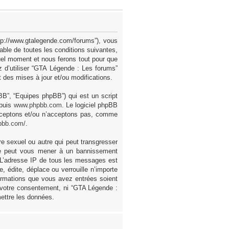
ttp://www.gtalegende.com/forums”), vous
ble de toutes les conditions suivantes,
uel moment et nous ferons tout pour que
z d’utiliser “GTA Légende : Les forums”
des mises à jour et/ou modifications.
pBB”, “Equipes phpBB”) qui est un script
epuis
www.phpbb.com
. Le logiciel phpBB
acceptons et/ou n’acceptons pas, comme
pbb.com/
.
e sexuel ou autre qui peut transgresser
ire peut vous mener à un bannissement
. L’adresse IP de tous les messages est
 édite, déplace ou verrouille n’importe
formations que vous avez entrées soient
 votre consentement, ni “GTA Légende :
ettre les données.