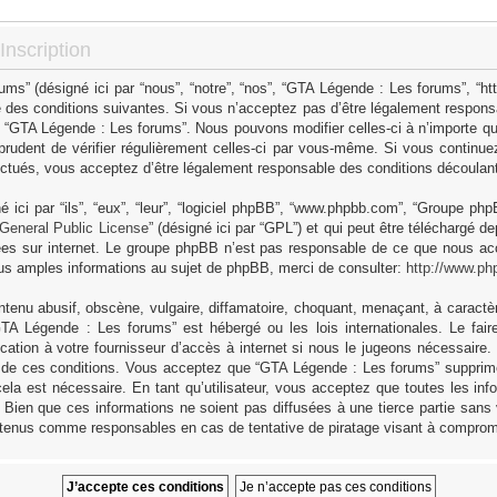
nscription
s” (désigné ici par “nous”, “notre”, “nos”, “GTA Légende : Les forums”, “h
 des conditions suivantes. Si vous n’acceptez pas d’être légalement responsa
as “GTA Légende : Les forums”. Nous pouvons modifier celles-ci à n’importe q
 prudent de vérifier régulièrement celles-ci par vous-même. Si vous continue
ctués, vous acceptez d’être légalement responsable des conditions découlant 
ici par “ils”, “eux”, “leur”, “logiciel phpBB”, “www.phpbb.com”, “Groupe ph
General Public License
” (désigné ici par “GPL”) et qui peut être téléchargé d
sées sur internet. Le groupe phpBB n’est pas responsable de ce que nous 
us amples informations au sujet de phpBB, merci de consulter:
http://www.ph
tenu abusif, obscène, vulgaire, diffamatoire, choquant, menaçant, à caractèr
GTA Légende : Les forums” est hébergé ou les lois internationales. Le fa
cation à votre fournisseur d’accès à internet si nous le jugeons nécessaire
 de ces conditions. Vous acceptez que “GTA Légende : Les forums” supprime,
ela est nécessaire. En tant qu’utilisateur, vous acceptez que toutes les in
Bien que ces informations ne soient pas diffusées à une tierce partie sans
 tenus comme responsables en cas de tentative de piratage visant à comprom