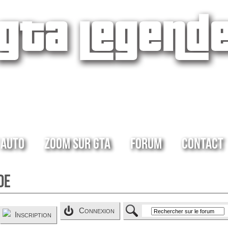
 Auto
Zoom sur GTA
Forum
Contact
de
Connexion
Inscription