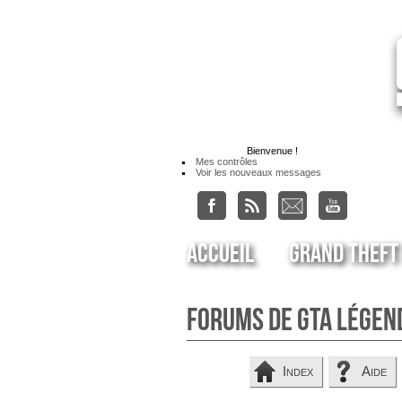
Bienvenue
!
Mes contrôles
Voir les nouveaux messages
Accueil
Grand Theft
Forums de GTA Légen
Index
Aide