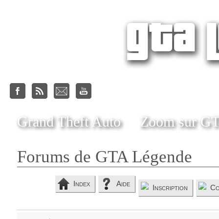
Grand Theft Auto
Zoom sur G
Forums de GTA Légende
Index
Aide
Inscription
Co