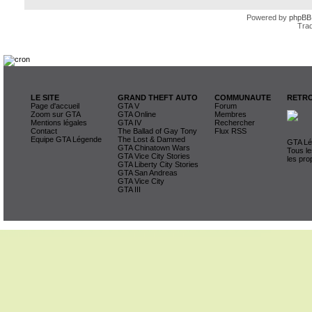
Powered by
phpBB
Trad
LE SITE
GRAND THEFT AUTO
COMMUNAUTE
RETRO
Page d'accueil
GTA V
Forum
Zoom sur GTA
GTA Online
Membres
Mentions légales
GTA IV
Rechercher
Contact
The Ballad of Gay Tony
Flux RSS
Equipe GTA Légende
The Lost & Damned
GTA Lég
GTA Chinatown Wars
Tous le
GTA Vice City Stories
les pro
GTA Liberty City Stories
GTA San Andreas
GTA Vice City
GTA III