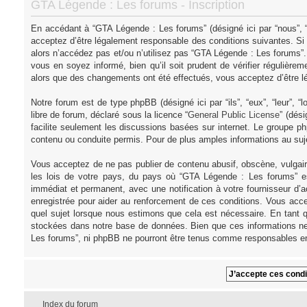
GTA Légende : Les forums - Inscription
En accédant à “GTA Légende : Les forums” (désigné ici par “nous”, “
acceptez d’être légalement responsable des conditions suivantes. Si
alors n’accédez pas et/ou n’utilisez pas “GTA Légende : Les forums”
vous en soyez informé, bien qu’il soit prudent de vérifier régulièr
alors que des changements ont été effectués, vous acceptez d’être l
Notre forum est de type phpBB (désigné ici par “ils”, “eux”, “leur”,
libre de forum, déclaré sous la licence “
General Public License
” (dés
facilite seulement les discussions basées sur internet. Le groupe
contenu ou conduite permis. Pour de plus amples informations au su
Vous acceptez de ne pas publier de contenu abusif, obscène, vulgair
les lois de votre pays, du pays où “GTA Légende : Les forums” es
immédiat et permanent, avec une notification à votre fournisseur d’
enregistrée pour aider au renforcement de ces conditions. Vous acce
quel sujet lorsque nous estimons que cela est nécessaire. En tant q
stockées dans notre base de données. Bien que ces informations ne 
Les forums”, ni phpBB ne pourront être tenus comme responsables en
Index du forum