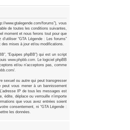
ttp://www.gtalegende.com/forums”), vous
ble de toutes les conditions suivantes,
uel moment et nous ferons tout pour que
z d’utiliser “GTA Légende : Les forums”
des mises à jour et/ou modifications.
pBB”, “Equipes phpBB”) qui est un script
epuis
www.phpbb.com
. Le logiciel phpBB
acceptons et/ou n’acceptons pas, comme
pbb.com/
.
e sexuel ou autre qui peut transgresser
ire peut vous mener à un bannissement
. L’adresse IP de tous les messages est
 édite, déplace ou verrouille n’importe
formations que vous avez entrées soient
 votre consentement, ni “GTA Légende :
ettre les données.