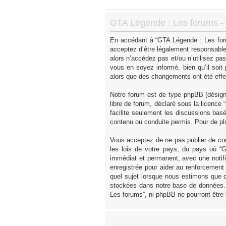
GTA Légende : Les forums - I
En accédant à “GTA Légende : Les forum
acceptez d’être légalement responsable
alors n’accédez pas et/ou n’utilisez p
vous en soyez informé, bien qu’il soit
alors que des changements ont été effe
Notre forum est de type phpBB (désigné 
libre de forum, déclaré sous la licence “
facilite seulement les discussions ba
contenu ou conduite permis. Pour de pl
Vous acceptez de ne pas publier de con
les lois de votre pays, du pays où “
immédiat et permanent, avec une notifi
enregistrée pour aider au renforcement
quel sujet lorsque nous estimons que c
stockées dans notre base de données. 
Les forums”, ni phpBB ne pourront être