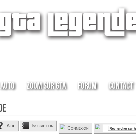
 Auto
Zoom sur GTA
Forum
Contact
de
Aide
Inscription
Connexion