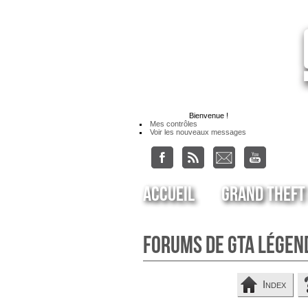
Bienvenue
!
Mes contrôles
Voir les nouveaux messages
Accueil
Grand Theft
Forums de GTA Légen
Index