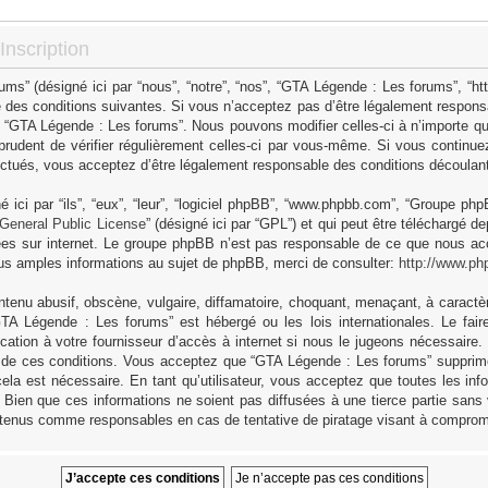
nscription
s” (désigné ici par “nous”, “notre”, “nos”, “GTA Légende : Les forums”, “h
 des conditions suivantes. Si vous n’acceptez pas d’être légalement responsa
as “GTA Légende : Les forums”. Nous pouvons modifier celles-ci à n’importe q
 prudent de vérifier régulièrement celles-ci par vous-même. Si vous continue
ctués, vous acceptez d’être légalement responsable des conditions découlant 
ici par “ils”, “eux”, “leur”, “logiciel phpBB”, “www.phpbb.com”, “Groupe ph
General Public License
” (désigné ici par “GPL”) et qui peut être téléchargé d
sées sur internet. Le groupe phpBB n’est pas responsable de ce que nous 
us amples informations au sujet de phpBB, merci de consulter:
http://www.ph
tenu abusif, obscène, vulgaire, diffamatoire, choquant, menaçant, à caractèr
GTA Légende : Les forums” est hébergé ou les lois internationales. Le fa
cation à votre fournisseur d’accès à internet si nous le jugeons nécessaire
 de ces conditions. Vous acceptez que “GTA Légende : Les forums” supprime,
ela est nécessaire. En tant qu’utilisateur, vous acceptez que toutes les in
Bien que ces informations ne soient pas diffusées à une tierce partie sans
 tenus comme responsables en cas de tentative de piratage visant à comprom