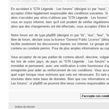
GTA Légende : Les forums - Inscription
En accédant à “GTA Légende : Les forums” (désigné ici par “nous”, “
acceptez d’être légalement responsable des conditions suivantes. Si
alors n’accédez pas et/ou n’utilisez pas “GTA Légende : Les forums”
vous en soyez informé, bien qu’il soit prudent de vérifier régulièr
alors que des changements ont été effectués, vous acceptez d’être l
Notre forum est de type phpBB (désigné ici par “ils”, “eux”, “leur”,
libre de forum, déclaré sous la licence “
General Public License
” (dés
facilite seulement les discussions basées sur internet. Le groupe
contenu ou conduite permis. Pour de plus amples informations au su
Vous acceptez de ne pas publier de contenu abusif, obscène, vulgair
les lois de votre pays, du pays où “GTA Légende : Les forums” es
immédiat et permanent, avec une notification à votre fournisseur d’
enregistrée pour aider au renforcement de ces conditions. Vous acce
quel sujet lorsque nous estimons que cela est nécessaire. En tant q
stockées dans notre base de données. Bien que ces informations ne 
Les forums”, ni phpBB ne pourront être tenus comme responsables en
Index du forum