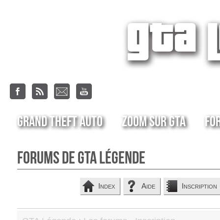
Grand Theft Auto
Zoom sur GTA
Fo
Forums de GTA Légende
Index
Aide
Inscription