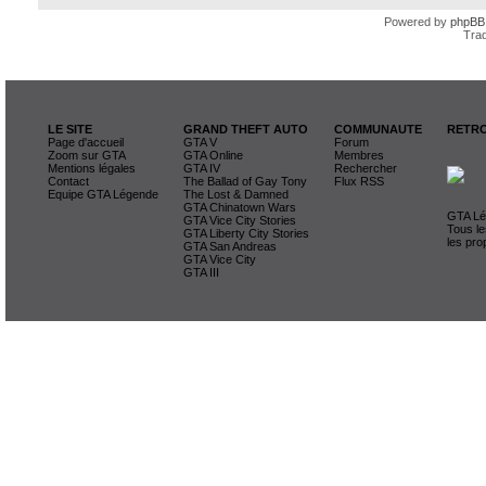
Powered by
phpBB
Trad
LE SITE
GRAND THEFT AUTO
COMMUNAUTE
RETRO
Page d'accueil
GTA V
Forum
Zoom sur GTA
GTA Online
Membres
Mentions légales
GTA IV
Rechercher
Contact
The Ballad of Gay Tony
Flux RSS
Equipe GTA Légende
The Lost & Damned
GTA Chinatown Wars
GTA Lég
GTA Vice City Stories
Tous le
GTA Liberty City Stories
les pro
GTA San Andreas
GTA Vice City
GTA III