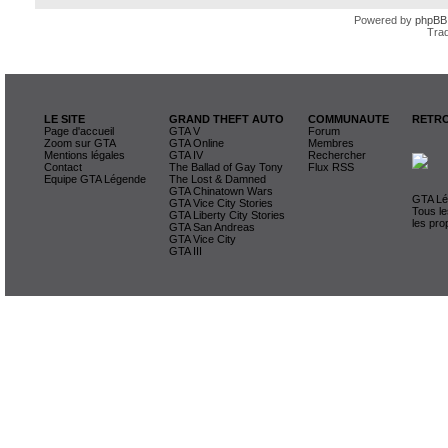
Powered by
phpBB
Trad
LE SITE
GRAND THEFT AUTO
COMMUNAUTE
RETRO
Page d'accueil
GTA V
Forum
Zoom sur GTA
GTA Online
Membres
Mentions légales
GTA IV
Rechercher
Contact
The Ballad of Gay Tony
Flux RSS
Equipe GTA Légende
The Lost & Damned
GTA Chinatown Wars
GTA Lég
GTA Vice City Stories
Tous le
GTA Liberty City Stories
les pro
GTA San Andreas
GTA Vice City
GTA III