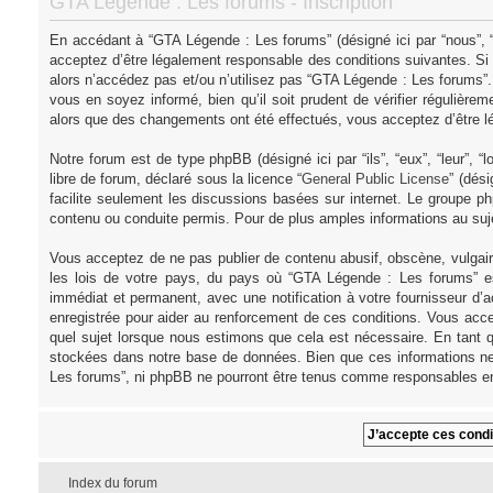
GTA Légende : Les forums - Inscription
En accédant à “GTA Légende : Les forums” (désigné ici par “nous”, “
acceptez d’être légalement responsable des conditions suivantes. Si
alors n’accédez pas et/ou n’utilisez pas “GTA Légende : Les forums”
vous en soyez informé, bien qu’il soit prudent de vérifier régulièr
alors que des changements ont été effectués, vous acceptez d’être l
Notre forum est de type phpBB (désigné ici par “ils”, “eux”, “leur”,
libre de forum, déclaré sous la licence “
General Public License
” (dés
facilite seulement les discussions basées sur internet. Le groupe
contenu ou conduite permis. Pour de plus amples informations au su
Vous acceptez de ne pas publier de contenu abusif, obscène, vulgair
les lois de votre pays, du pays où “GTA Légende : Les forums” es
immédiat et permanent, avec une notification à votre fournisseur d’
enregistrée pour aider au renforcement de ces conditions. Vous acce
quel sujet lorsque nous estimons que cela est nécessaire. En tant q
stockées dans notre base de données. Bien que ces informations ne 
Les forums”, ni phpBB ne pourront être tenus comme responsables en
Index du forum