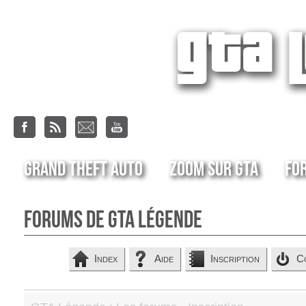
Grand Theft Auto
Zoom sur GTA
Fo
Forums de GTA Légende
Index
Aide
Inscription
C