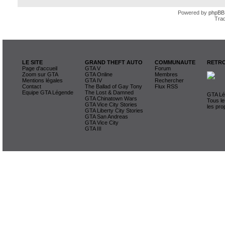
Powered by
phpBB
Trad
LE SITE
GRAND THEFT AUTO
COMMUNAUTE
RETRO
Page d'accueil
GTA V
Forum
Zoom sur GTA
GTA Online
Membres
Mentions légales
GTA IV
Rechercher
Contact
The Ballad of Gay Tony
Flux RSS
Equipe GTA Légende
The Lost & Damned
GTA Lég
GTA Chinatown Wars
Tous le
GTA Vice City Stories
les pro
GTA Liberty City Stories
GTA San Andreas
GTA Vice City
GTA III