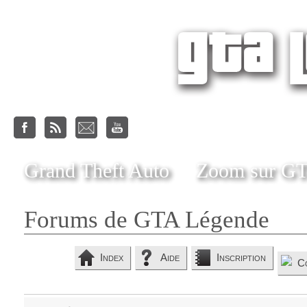
Grand Theft Auto
Zoom sur G
Forums de GTA Légende
Index
Aide
Inscription
C