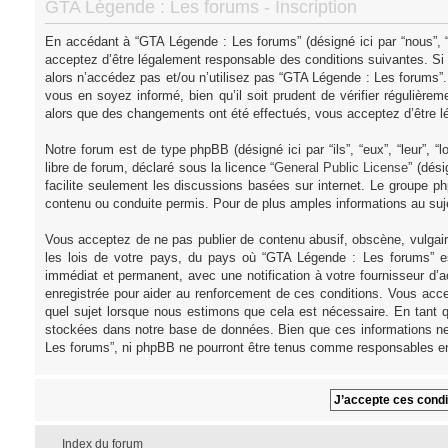
GTA Légende : Les forums - Inscription
En accédant à “GTA Légende : Les forums” (désigné ici par “nous”, “
acceptez d’être légalement responsable des conditions suivantes. Si
alors n’accédez pas et/ou n’utilisez pas “GTA Légende : Les forums”
vous en soyez informé, bien qu’il soit prudent de vérifier régulièr
alors que des changements ont été effectués, vous acceptez d’être l
Notre forum est de type phpBB (désigné ici par “ils”, “eux”, “leur”,
libre de forum, déclaré sous la licence “
General Public License
” (dés
facilite seulement les discussions basées sur internet. Le groupe
contenu ou conduite permis. Pour de plus amples informations au su
Vous acceptez de ne pas publier de contenu abusif, obscène, vulgair
les lois de votre pays, du pays où “GTA Légende : Les forums” es
immédiat et permanent, avec une notification à votre fournisseur d’
enregistrée pour aider au renforcement de ces conditions. Vous acce
quel sujet lorsque nous estimons que cela est nécessaire. En tant q
stockées dans notre base de données. Bien que ces informations ne 
Les forums”, ni phpBB ne pourront être tenus comme responsables en
Index du forum