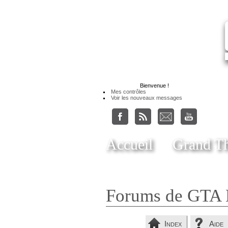
Bienvenue
!
Mes contrôles
Voir les nouveaux messages
Accueil
Grand Th
Forums de GTA 
Index
Aide