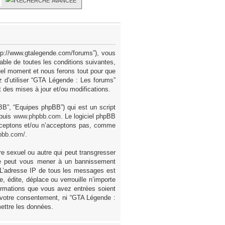
ttp://www.gtalegende.com/forums”), vous
ble de toutes les conditions suivantes,
uel moment et nous ferons tout pour que
z d’utiliser “GTA Légende : Les forums”
des mises à jour et/ou modifications.
pBB”, “Equipes phpBB”) qui est un script
epuis
www.phpbb.com
. Le logiciel phpBB
acceptons et/ou n’acceptons pas, comme
pbb.com/
.
e sexuel ou autre qui peut transgresser
ire peut vous mener à un bannissement
. L’adresse IP de tous les messages est
 édite, déplace ou verrouille n’importe
formations que vous avez entrées soient
 votre consentement, ni “GTA Légende :
ettre les données.