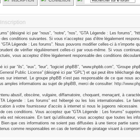
nscription
s” (désigné ici par “nous”, “notre”, “nos”, “GTA Légende : Les forums”, “h
 des conditions suivantes. Si vous n’acceptez pas d’être légalement responsa
as “GTA Légende : Les forums”. Nous pouvons modifier celles-ci à n’importe q
 prudent de vérifier régulièrement celles-ci par vous-même. Si vous continue
ctués, vous acceptez d’être légalement responsable des conditions découlant 
ici par “ils”, “eux”, “leur”, “logiciel phpBB”, “www.phpbb.com”, “Groupe ph
General Public License
” (désigné ici par “GPL”) et qui peut être téléchargé d
sées sur internet. Le groupe phpBB n’est pas responsable de ce que nous 
us amples informations au sujet de phpBB, merci de consulter:
http://www.ph
tenu abusif, obscène, vulgaire, diffamatoire, choquant, menaçant, à caractèr
GTA Légende : Les forums” est hébergé ou les lois internationales. Le fa
cation à votre fournisseur d’accès à internet si nous le jugeons nécessaire
 de ces conditions. Vous acceptez que “GTA Légende : Les forums” supprime,
ela est nécessaire. En tant qu’utilisateur, vous acceptez que toutes les in
Bien que ces informations ne soient pas diffusées à une tierce partie sans
 tenus comme responsables en cas de tentative de piratage visant à comprom