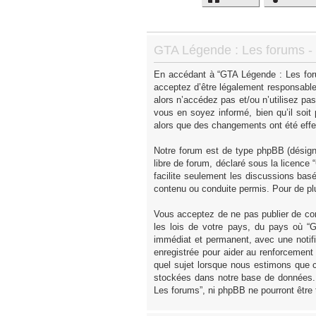
GTA Légende : Les forums - I
En accédant à “GTA Légende : Les forum
acceptez d’être légalement responsable
alors n’accédez pas et/ou n’utilisez p
vous en soyez informé, bien qu’il soit
alors que des changements ont été effe
Notre forum est de type phpBB (désigné 
libre de forum, déclaré sous la licence “
facilite seulement les discussions ba
contenu ou conduite permis. Pour de pl
Vous acceptez de ne pas publier de con
les lois de votre pays, du pays où “
immédiat et permanent, avec une notifi
enregistrée pour aider au renforcement
quel sujet lorsque nous estimons que c
stockées dans notre base de données. 
Les forums”, ni phpBB ne pourront être