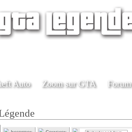
eft Auto
Zoom sur GTA
Forum
Légende
Inscription
Connexion