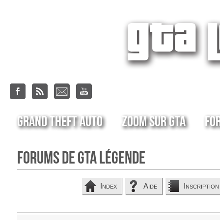
Grand Theft Auto
Zoom sur GTA
Fo
Forums de GTA Légende
Index
Aide
Inscription