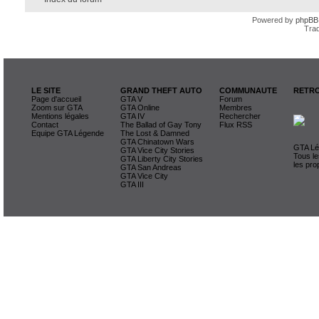
Powered by
phpBB
Trad
LE SITE
GRAND THEFT AUTO
COMMUNAUTE
RETRO
Page d'accueil
GTA V
Forum
Zoom sur GTA
GTA Online
Membres
Mentions légales
GTA IV
Rechercher
Contact
The Ballad of Gay Tony
Flux RSS
Equipe GTA Légende
The Lost & Damned
GTA Chinatown Wars
GTA Lég
GTA Vice City Stories
Tous le
GTA Liberty City Stories
les pro
GTA San Andreas
GTA Vice City
GTA III