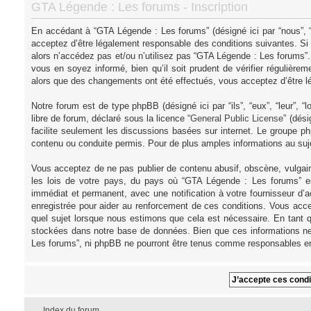
GTA Légende : Les forums - Inscription
En accédant à “GTA Légende : Les forums” (désigné ici par “nous”, “
acceptez d’être légalement responsable des conditions suivantes. Si
alors n’accédez pas et/ou n’utilisez pas “GTA Légende : Les forums”
vous en soyez informé, bien qu’il soit prudent de vérifier régulièr
alors que des changements ont été effectués, vous acceptez d’être l
Notre forum est de type phpBB (désigné ici par “ils”, “eux”, “leur”,
libre de forum, déclaré sous la licence “
General Public License
” (dés
facilite seulement les discussions basées sur internet. Le groupe
contenu ou conduite permis. Pour de plus amples informations au su
Vous acceptez de ne pas publier de contenu abusif, obscène, vulgair
les lois de votre pays, du pays où “GTA Légende : Les forums” es
immédiat et permanent, avec une notification à votre fournisseur d’
enregistrée pour aider au renforcement de ces conditions. Vous acce
quel sujet lorsque nous estimons que cela est nécessaire. En tant q
stockées dans notre base de données. Bien que ces informations ne 
Les forums”, ni phpBB ne pourront être tenus comme responsables en
Index du forum