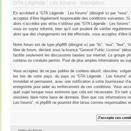
GTA Légende : Les forums - Inscription
En accédant à “GTA Légende : Les forums” (désigné ici par “nous”, “
acceptez d’être légalement responsable des conditions suivantes. Si
alors n’accédez pas et/ou n’utilisez pas “GTA Légende : Les forums”
vous en soyez informé, bien qu’il soit prudent de vérifier régulièr
alors que des changements ont été effectués, vous acceptez d’être l
Notre forum est de type phpBB (désigné ici par “ils”, “eux”, “leur”,
libre de forum, déclaré sous la licence “
General Public License
” (dés
facilite seulement les discussions basées sur internet. Le groupe
contenu ou conduite permis. Pour de plus amples informations au su
Vous acceptez de ne pas publier de contenu abusif, obscène, vulgair
les lois de votre pays, du pays où “GTA Légende : Les forums” es
immédiat et permanent, avec une notification à votre fournisseur d’
enregistrée pour aider au renforcement de ces conditions. Vous acce
quel sujet lorsque nous estimons que cela est nécessaire. En tant q
stockées dans notre base de données. Bien que ces informations ne 
Les forums”, ni phpBB ne pourront être tenus comme responsables en
Index du forum