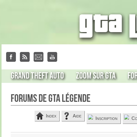
Grand Theft Auto
Zoom sur GTA
Fo
Forums de GTA Légende
Index
Aide
Inscription
Co