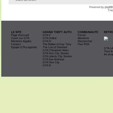
Powered by
phpBB
Trad
LE SITE
GRAND THEFT AUTO
COMMUNAUTE
RETRO
Page d'accueil
GTA V
Forum
Zoom sur GTA
GTA Online
Membres
Mentions légales
GTA IV
Rechercher
Contact
The Ballad of Gay Tony
Flux RSS
Equipe GTA Légende
The Lost & Damned
GTA Lég
GTA Chinatown Wars
Tous le
GTA Vice City Stories
les pro
GTA Liberty City Stories
GTA San Andreas
GTA Vice City
GTA III