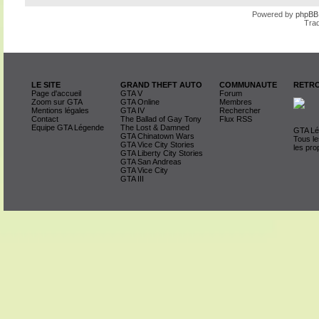
Powered by
phpBB
Trad
LE SITE
GRAND THEFT AUTO
COMMUNAUTE
RETRO
Page d'accueil
GTA V
Forum
Zoom sur GTA
GTA Online
Membres
Mentions légales
GTA IV
Rechercher
Contact
The Ballad of Gay Tony
Flux RSS
Equipe GTA Légende
The Lost & Damned
GTA Lég
GTA Chinatown Wars
Tous le
GTA Vice City Stories
les pro
GTA Liberty City Stories
GTA San Andreas
GTA Vice City
GTA III