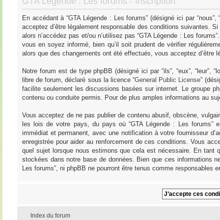
GTA Légende : Les forums - Inscription
En accédant à “GTA Légende : Les forums” (désigné ici par “nous”, “
acceptez d’être légalement responsable des conditions suivantes. Si
alors n’accédez pas et/ou n’utilisez pas “GTA Légende : Les forums”
vous en soyez informé, bien qu’il soit prudent de vérifier régulièr
alors que des changements ont été effectués, vous acceptez d’être l
Notre forum est de type phpBB (désigné ici par “ils”, “eux”, “leur”,
libre de forum, déclaré sous la licence “
General Public License
” (dés
facilite seulement les discussions basées sur internet. Le groupe
contenu ou conduite permis. Pour de plus amples informations au su
Vous acceptez de ne pas publier de contenu abusif, obscène, vulgair
les lois de votre pays, du pays où “GTA Légende : Les forums” es
immédiat et permanent, avec une notification à votre fournisseur d’
enregistrée pour aider au renforcement de ces conditions. Vous acce
quel sujet lorsque nous estimons que cela est nécessaire. En tant q
stockées dans notre base de données. Bien que ces informations ne 
Les forums”, ni phpBB ne pourront être tenus comme responsables en
Index du forum