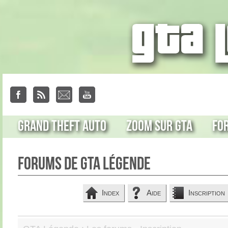
Grand Theft Auto
Zoom sur GTA
Fo
Forums de GTA Légende
Index
Aide
Inscription