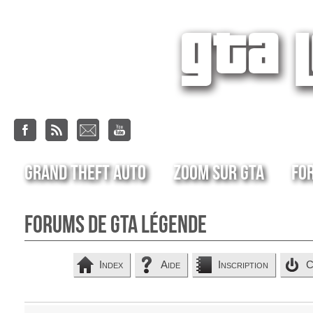
Grand Theft Auto
Zoom sur GTA
Fo
Forums de GTA Légende
Index
Aide
Inscription
C