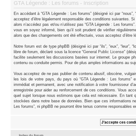
GTA Légende : Les forums - Inscription
En accédant à “GTA Légende : Les forums” (désigné ici par “nous”, “
acceptez d’être légalement responsable des conditions suivantes. Si
alors n’accédez pas et/ou n’utilisez pas “GTA Légende : Les forums”
vous en soyez informé, bien qu’il soit prudent de vérifier régulièr
alors que des changements ont été effectués, vous acceptez d’être l
Notre forum est de type phpBB (désigné ici par “ils”, “eux”, “leur”,
libre de forum, déclaré sous la licence “
General Public License
” (dés
facilite seulement les discussions basées sur internet. Le groupe
contenu ou conduite permis. Pour de plus amples informations au su
Vous acceptez de ne pas publier de contenu abusif, obscène, vulgair
les lois de votre pays, du pays où “GTA Légende : Les forums” es
immédiat et permanent, avec une notification à votre fournisseur d’
enregistrée pour aider au renforcement de ces conditions. Vous acce
quel sujet lorsque nous estimons que cela est nécessaire. En tant q
stockées dans notre base de données. Bien que ces informations ne 
Les forums”, ni phpBB ne pourront être tenus comme responsables en
Index du forum