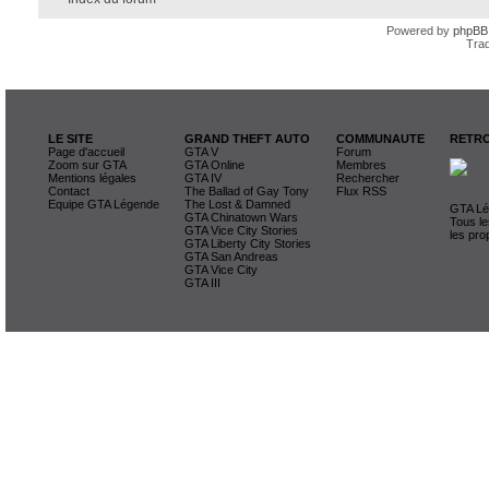
Powered by
phpBB
Trad
LE SITE
GRAND THEFT AUTO
COMMUNAUTE
RETRO
Page d'accueil
GTA V
Forum
Zoom sur GTA
GTA Online
Membres
Mentions légales
GTA IV
Rechercher
Contact
The Ballad of Gay Tony
Flux RSS
Equipe GTA Légende
The Lost & Damned
GTA Lég
GTA Chinatown Wars
Tous le
GTA Vice City Stories
les pro
GTA Liberty City Stories
GTA San Andreas
GTA Vice City
GTA III