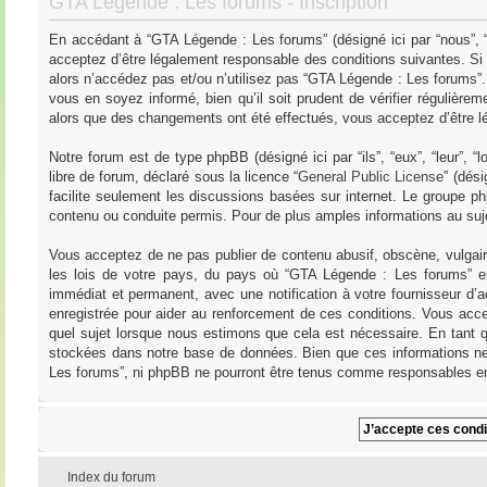
GTA Légende : Les forums - Inscription
En accédant à “GTA Légende : Les forums” (désigné ici par “nous”, “
acceptez d’être légalement responsable des conditions suivantes. Si
alors n’accédez pas et/ou n’utilisez pas “GTA Légende : Les forums”
vous en soyez informé, bien qu’il soit prudent de vérifier régulièr
alors que des changements ont été effectués, vous acceptez d’être l
Notre forum est de type phpBB (désigné ici par “ils”, “eux”, “leur”,
libre de forum, déclaré sous la licence “
General Public License
” (dés
facilite seulement les discussions basées sur internet. Le groupe
contenu ou conduite permis. Pour de plus amples informations au su
Vous acceptez de ne pas publier de contenu abusif, obscène, vulgair
les lois de votre pays, du pays où “GTA Légende : Les forums” es
immédiat et permanent, avec une notification à votre fournisseur d’
enregistrée pour aider au renforcement de ces conditions. Vous acce
quel sujet lorsque nous estimons que cela est nécessaire. En tant q
stockées dans notre base de données. Bien que ces informations ne 
Les forums”, ni phpBB ne pourront être tenus comme responsables en
Index du forum