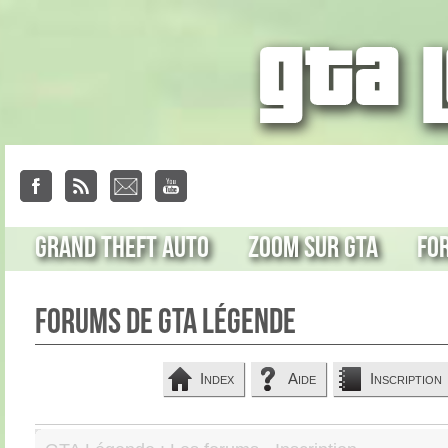
Grand Theft Auto
Zoom sur GTA
Fo
Forums de GTA Légende
Index
Aide
Inscription