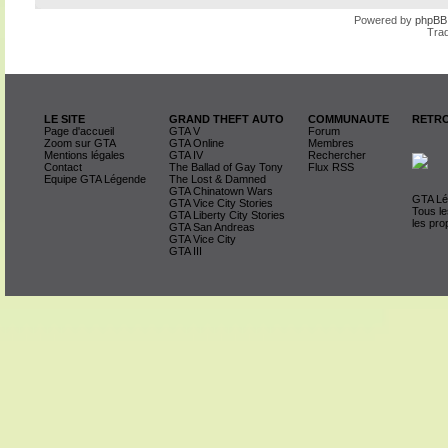
Powered by
phpBB
Trad
LE SITE
GRAND THEFT AUTO
COMMUNAUTE
RETRO
Page d'accueil
GTA V
Forum
Zoom sur GTA
GTA Online
Membres
Mentions légales
GTA IV
Rechercher
Contact
The Ballad of Gay Tony
Flux RSS
Equipe GTA Légende
The Lost & Damned
GTA Chinatown Wars
GTA Lég
GTA Vice City Stories
Tous le
GTA Liberty City Stories
les pro
GTA San Andreas
GTA Vice City
GTA III