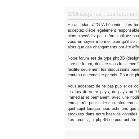
GTA Légende : Les forums - I
En accédant à “GTA Légende : Les forum
acceptez d’être légalement responsable
alors n’accédez pas et/ou n’utilisez p
vous en soyez informé, bien qu’il soit
alors que des changements ont été effe
Notre forum est de type phpBB (désigné 
libre de forum, déclaré sous la licence “
facilite seulement les discussions ba
contenu ou conduite permis. Pour de pl
Vous acceptez de ne pas publier de con
les lois de votre pays, du pays où “
immédiat et permanent, avec une notifi
enregistrée pour aider au renforcement
quel sujet lorsque nous estimons que c
stockées dans notre base de données. 
Les forums”, ni phpBB ne pourront être