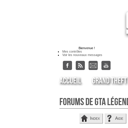
Bienvenue
!
Mes contrôles
Voir les nouveaux messages
Accueil
Grand Theft
Forums de GTA Légen
Index
Aide