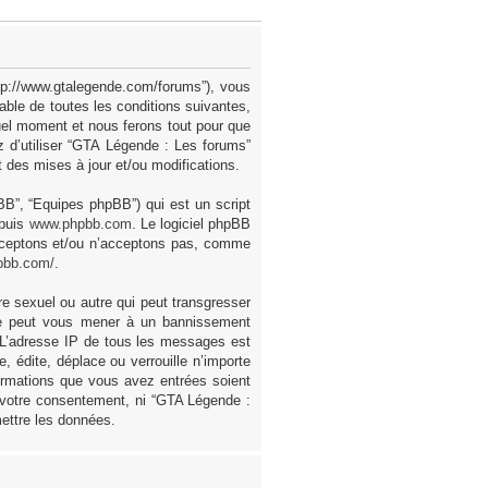
ttp://www.gtalegende.com/forums”), vous
ble de toutes les conditions suivantes,
uel moment et nous ferons tout pour que
z d’utiliser “GTA Légende : Les forums”
des mises à jour et/ou modifications.
pBB”, “Equipes phpBB”) qui est un script
epuis
www.phpbb.com
. Le logiciel phpBB
acceptons et/ou n’acceptons pas, comme
pbb.com/
.
e sexuel ou autre qui peut transgresser
ire peut vous mener à un bannissement
. L’adresse IP de tous les messages est
 édite, déplace ou verrouille n’importe
formations que vous avez entrées soient
 votre consentement, ni “GTA Légende :
ettre les données.