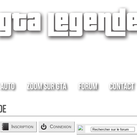
 Auto
Zoom sur GTA
Forum
Contact
de
Inscription
Connexion