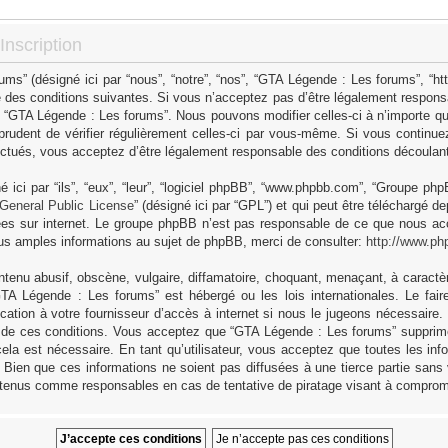
nscription
s” (désigné ici par “nous”, “notre”, “nos”, “GTA Légende : Les forums”, “h
 des conditions suivantes. Si vous n’acceptez pas d’être légalement responsa
as “GTA Légende : Les forums”. Nous pouvons modifier celles-ci à n’importe q
 prudent de vérifier régulièrement celles-ci par vous-même. Si vous continue
ctués, vous acceptez d’être légalement responsable des conditions découlant 
ici par “ils”, “eux”, “leur”, “logiciel phpBB”, “www.phpbb.com”, “Groupe ph
General Public License
” (désigné ici par “GPL”) et qui peut être téléchargé d
sées sur internet. Le groupe phpBB n’est pas responsable de ce que nous 
us amples informations au sujet de phpBB, merci de consulter:
http://www.ph
tenu abusif, obscène, vulgaire, diffamatoire, choquant, menaçant, à caractèr
GTA Légende : Les forums” est hébergé ou les lois internationales. Le fa
cation à votre fournisseur d’accès à internet si nous le jugeons nécessaire
 de ces conditions. Vous acceptez que “GTA Légende : Les forums” supprime,
ela est nécessaire. En tant qu’utilisateur, vous acceptez que toutes les in
Bien que ces informations ne soient pas diffusées à une tierce partie sans
 tenus comme responsables en cas de tentative de piratage visant à comprom