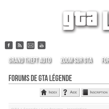
Grand Theft Auto
Zoom sur GTA
Fo
Forums de GTA Légende
Index
Aide
Inscription