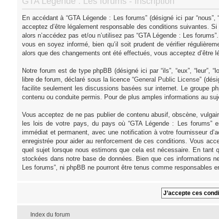
GTA Légende : Les forums - Inscription
En accédant à “GTA Légende : Les forums” (désigné ici par “nous”, “
acceptez d’être légalement responsable des conditions suivantes. Si
alors n’accédez pas et/ou n’utilisez pas “GTA Légende : Les forums”
vous en soyez informé, bien qu’il soit prudent de vérifier régulièr
alors que des changements ont été effectués, vous acceptez d’être l
Notre forum est de type phpBB (désigné ici par “ils”, “eux”, “leur”,
libre de forum, déclaré sous la licence “
General Public License
” (dés
facilite seulement les discussions basées sur internet. Le groupe
contenu ou conduite permis. Pour de plus amples informations au su
Vous acceptez de ne pas publier de contenu abusif, obscène, vulgair
les lois de votre pays, du pays où “GTA Légende : Les forums” es
immédiat et permanent, avec une notification à votre fournisseur d’
enregistrée pour aider au renforcement de ces conditions. Vous acce
quel sujet lorsque nous estimons que cela est nécessaire. En tant q
stockées dans notre base de données. Bien que ces informations ne 
Les forums”, ni phpBB ne pourront être tenus comme responsables en
Index du forum