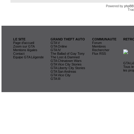
Powered by
phpBB
Trad
LE SITE
GRAND THEFT AUTO
COMMUNAUTE
RETRO
Page d'accueil
GTA V
Forum
Zoom sur GTA
GTA Online
Membres
Mentions légales
GTA IV
Rechercher
Contact
The Ballad of Gay Tony
Flux RSS
Equipe GTA Légende
The Lost & Damned
GTA Chinatown Wars
GTA Lég
GTA Vice City Stories
Tous le
GTA Liberty City Stories
les pro
GTA San Andreas
GTA Vice City
GTA III