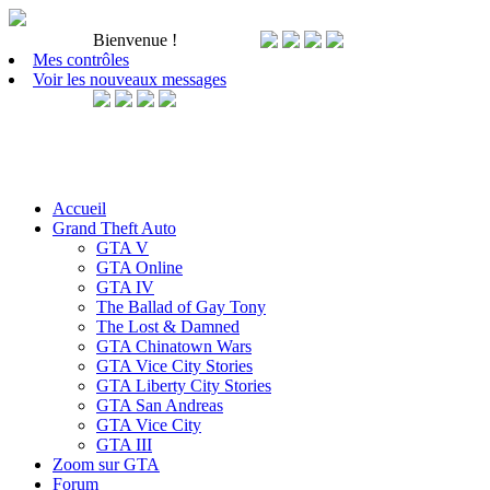
Bienvenue
!
Mes contrôles
Voir les nouveaux messages
Accueil
Grand Theft Auto
GTA V
GTA Online
GTA IV
The Ballad of Gay Tony
The Lost & Damned
GTA Chinatown Wars
GTA Vice City Stories
GTA Liberty City Stories
GTA San Andreas
GTA Vice City
GTA III
Zoom sur GTA
Forum