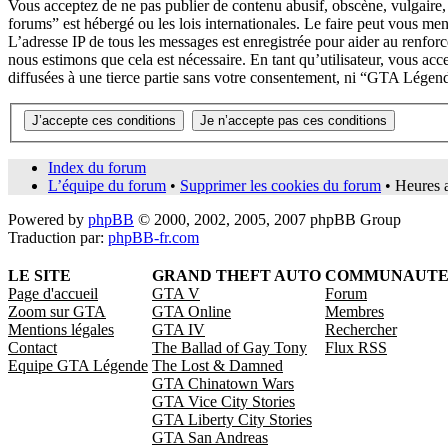
Vous acceptez de ne pas publier de contenu abusif, obscène, vulgaire,
forums” est hébergé ou les lois internationales. Le faire peut vous me
L’adresse IP de tous les messages est enregistrée pour aider au renfo
nous estimons que cela est nécessaire. En tant qu’utilisateur, vous ac
diffusées à une tierce partie sans votre consentement, ni “GTA Légen
Index du forum
L’équipe du forum
•
Supprimer les cookies du forum
• Heures 
Powered by
phpBB
© 2000, 2002, 2005, 2007 phpBB Group
Traduction par:
phpBB-fr.com
LE SITE
GRAND THEFT AUTO
COMMUNAUT
Page d'accueil
GTA V
Forum
Zoom sur GTA
GTA Online
Membres
Mentions légales
GTA IV
Rechercher
Contact
The Ballad of Gay Tony
Flux RSS
Equipe GTA Légende
The Lost & Damned
GTA Chinatown Wars
GTA Vice City Stories
GTA Liberty City Stories
GTA San Andreas