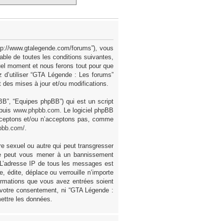
ttp://www.gtalegende.com/forums”), vous
ble de toutes les conditions suivantes,
uel moment et nous ferons tout pour que
z d’utiliser “GTA Légende : Les forums”
des mises à jour et/ou modifications.
pBB”, “Equipes phpBB”) qui est un script
epuis
www.phpbb.com
. Le logiciel phpBB
acceptons et/ou n’acceptons pas, comme
pbb.com/
.
e sexuel ou autre qui peut transgresser
ire peut vous mener à un bannissement
. L’adresse IP de tous les messages est
 édite, déplace ou verrouille n’importe
formations que vous avez entrées soient
 votre consentement, ni “GTA Légende :
ettre les données.