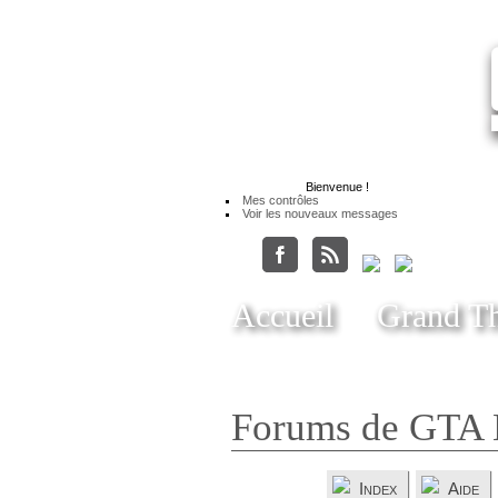
Bienvenue
!
Mes contrôles
Voir les nouveaux messages
Accueil
Grand Th
Forums de GTA 
Index
Aide