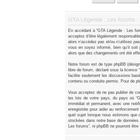
GTA Légende : Les forums - I
En accédant à “GTA Légende : Les forum
acceptez d’être légalement responsable
alors n’accédez pas et/ou n’utilisez p
vous en soyez informé, bien qu’il soit
alors que des changements ont été effe
Notre forum est de type phpBB (désigné 
libre de forum, déclaré sous la licence “
facilite seulement les discussions ba
contenu ou conduite permis. Pour de pl
Vous acceptez de ne pas publier de con
les lois de votre pays, du pays où “
immédiat et permanent, avec une notifi
enregistrée pour aider au renforcement
quel sujet lorsque nous estimons que c
stockées dans notre base de données. 
Les forums”, ni phpBB ne pourront être