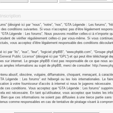
nscription
s” (désigné ici par “nous”, “notre”, “nos”, “GTA Légende : Les forums”, “h
 des conditions suivantes. Si vous n’acceptez pas d’être légalement responsa
as “GTA Légende : Les forums”. Nous pouvons modifier celles-ci à n’importe q
 prudent de vérifier régulièrement celles-ci par vous-même. Si vous continue
ctués, vous acceptez d’être légalement responsable des conditions découlant 
ici par “ils”, “eux”, “leur”, “logiciel phpBB”, “www.phpbb.com”, “Groupe ph
General Public License
” (désigné ici par “GPL”) et qui peut être téléchargé d
sées sur internet. Le groupe phpBB n’est pas responsable de ce que nous 
us amples informations au sujet de phpBB, merci de consulter:
http://www.ph
tenu abusif, obscène, vulgaire, diffamatoire, choquant, menaçant, à caractèr
GTA Légende : Les forums” est hébergé ou les lois internationales. Le fa
cation à votre fournisseur d’accès à internet si nous le jugeons nécessaire
 de ces conditions. Vous acceptez que “GTA Légende : Les forums” supprime,
ela est nécessaire. En tant qu’utilisateur, vous acceptez que toutes les in
Bien que ces informations ne soient pas diffusées à une tierce partie sans
 tenus comme responsables en cas de tentative de piratage visant à comprom