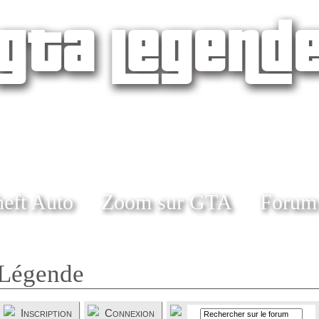
eft Auto
Zoom sur GTA
Forum
Légende
Inscription
Connexion