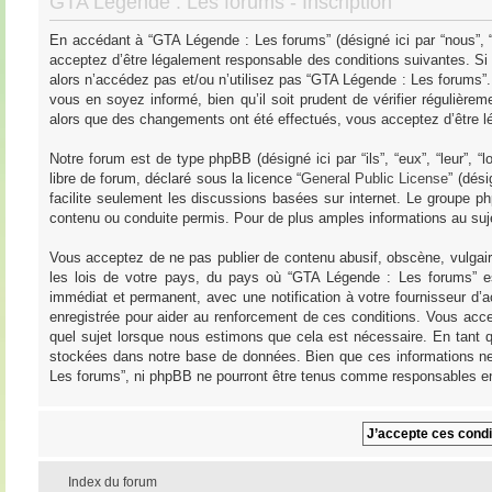
GTA Légende : Les forums - Inscription
En accédant à “GTA Légende : Les forums” (désigné ici par “nous”, “
acceptez d’être légalement responsable des conditions suivantes. Si
alors n’accédez pas et/ou n’utilisez pas “GTA Légende : Les forums”
vous en soyez informé, bien qu’il soit prudent de vérifier régulièr
alors que des changements ont été effectués, vous acceptez d’être l
Notre forum est de type phpBB (désigné ici par “ils”, “eux”, “leur”,
libre de forum, déclaré sous la licence “
General Public License
” (dés
facilite seulement les discussions basées sur internet. Le groupe
contenu ou conduite permis. Pour de plus amples informations au su
Vous acceptez de ne pas publier de contenu abusif, obscène, vulgair
les lois de votre pays, du pays où “GTA Légende : Les forums” es
immédiat et permanent, avec une notification à votre fournisseur d’
enregistrée pour aider au renforcement de ces conditions. Vous acce
quel sujet lorsque nous estimons que cela est nécessaire. En tant q
stockées dans notre base de données. Bien que ces informations ne 
Les forums”, ni phpBB ne pourront être tenus comme responsables en
Index du forum