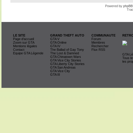
Powered by
phpBB
Trad
LE SITE
GRAND THEFT AUTO
COMMUNAUTE
RETRO
Page d'accueil
GTA V
Forum
Zoom sur GTA
GTA Online
Membres
Mentions légales
GTA IV
Rechercher
Contact
The Ballad of Gay Tony
Flux RSS
Equipe GTA Légende
The Lost & Damned
GTA Lég
GTA Chinatown Wars
Tous le
GTA Vice City Stories
les pro
GTA Liberty City Stories
GTA San Andreas
GTA Vice City
GTA III