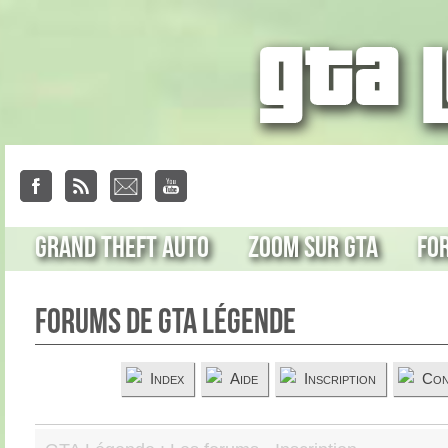
Grand Theft Auto
Zoom sur GTA
Fo
Forums de GTA Légende
Index
Aide
Inscription
Con