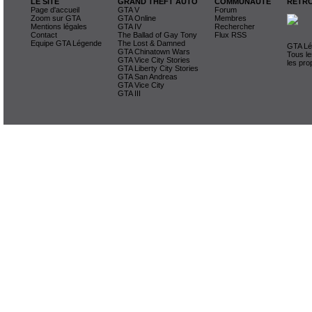
LE SITE
GRAND THEFT AUTO
COMMUNAUTE
RETRO
Page d'accueil
GTA V
Forum
Zoom sur GTA
GTA Online
Membres
Mentions légales
GTA IV
Rechercher
Contact
The Ballad of Gay Tony
Flux RSS
Equipe GTA Légende
The Lost & Damned
GTA Lég
GTA Chinatown Wars
Tous le
GTA Vice City Stories
les pro
GTA Liberty City Stories
GTA San Andreas
GTA Vice City
GTA III