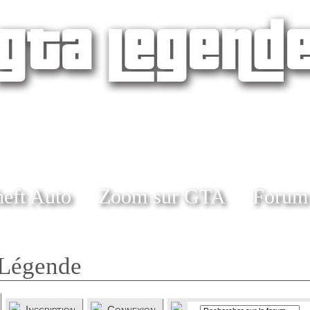
eft Auto
Zoom sur GTA
Forum
Légende
Inscription
Connexion