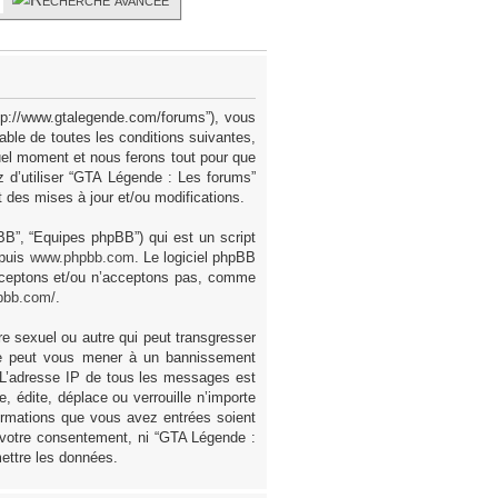
ttp://www.gtalegende.com/forums”), vous
ble de toutes les conditions suivantes,
uel moment et nous ferons tout pour que
z d’utiliser “GTA Légende : Les forums”
des mises à jour et/ou modifications.
pBB”, “Equipes phpBB”) qui est un script
epuis
www.phpbb.com
. Le logiciel phpBB
acceptons et/ou n’acceptons pas, comme
pbb.com/
.
e sexuel ou autre qui peut transgresser
ire peut vous mener à un bannissement
. L’adresse IP de tous les messages est
 édite, déplace ou verrouille n’importe
formations que vous avez entrées soient
 votre consentement, ni “GTA Légende :
ettre les données.