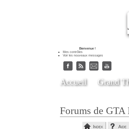
Bienvenue
!
Mes contrôles
Voir les nouveaux messages
Accueil
Grand Th
Forums de GTA 
Index
Aide