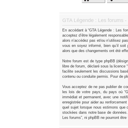
GTA Légende : Les forums - I
En accédant à “GTA Légende : Les forum
acceptez d’être légalement responsable
alors n’accédez pas et/ou n’utilisez p
vous en soyez informé, bien qu’il soit
alors que des changements ont été effe
Notre forum est de type phpBB (désigné 
libre de forum, déclaré sous la licence “
facilite seulement les discussions ba
contenu ou conduite permis. Pour de pl
Vous acceptez de ne pas publier de con
les lois de votre pays, du pays où “
immédiat et permanent, avec une notifi
enregistrée pour aider au renforcement
quel sujet lorsque nous estimons que c
stockées dans notre base de données. 
Les forums”, ni phpBB ne pourront être