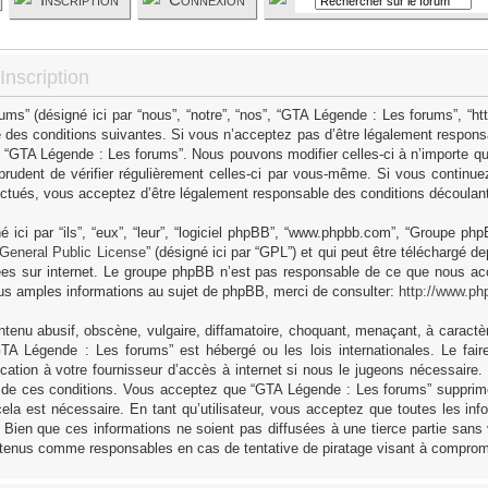
nscription
s” (désigné ici par “nous”, “notre”, “nos”, “GTA Légende : Les forums”, “h
 des conditions suivantes. Si vous n’acceptez pas d’être légalement responsa
as “GTA Légende : Les forums”. Nous pouvons modifier celles-ci à n’importe q
 prudent de vérifier régulièrement celles-ci par vous-même. Si vous continue
ctués, vous acceptez d’être légalement responsable des conditions découlant 
ici par “ils”, “eux”, “leur”, “logiciel phpBB”, “www.phpbb.com”, “Groupe ph
General Public License
” (désigné ici par “GPL”) et qui peut être téléchargé d
sées sur internet. Le groupe phpBB n’est pas responsable de ce que nous 
us amples informations au sujet de phpBB, merci de consulter:
http://www.ph
tenu abusif, obscène, vulgaire, diffamatoire, choquant, menaçant, à caractèr
GTA Légende : Les forums” est hébergé ou les lois internationales. Le fa
cation à votre fournisseur d’accès à internet si nous le jugeons nécessaire
 de ces conditions. Vous acceptez que “GTA Légende : Les forums” supprime,
ela est nécessaire. En tant qu’utilisateur, vous acceptez que toutes les in
Bien que ces informations ne soient pas diffusées à une tierce partie sans
 tenus comme responsables en cas de tentative de piratage visant à comprom