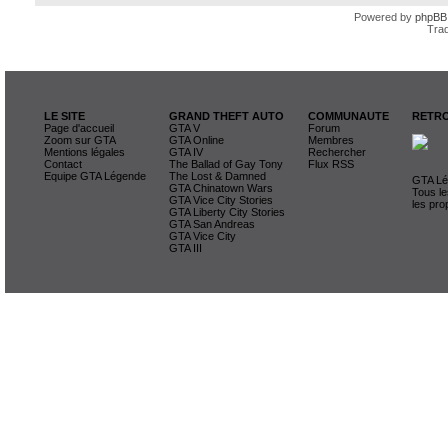
Powered by
phpBB
Trad
LE SITE
GRAND THEFT AUTO
COMMUNAUTE
RETRO
Page d'accueil
GTA V
Forum
Zoom sur GTA
GTA Online
Membres
Mentions légales
GTA IV
Rechercher
Contact
The Ballad of Gay Tony
Flux RSS
Equipe GTA Légende
The Lost & Damned
GTA Lég
GTA Chinatown Wars
Tous le
GTA Vice City Stories
les pro
GTA Liberty City Stories
GTA San Andreas
GTA Vice City
GTA III