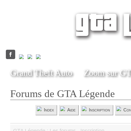
Grand Theft Auto
Zoom sur G
Forums de GTA Légende
Index
Aide
Inscription
Con
GTA Légende : Les forums - Inscription