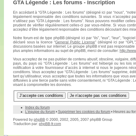
GTA Légende : Les forums - Inscription
En accédant à “GTA Légende : Les forums” (désigné ici par “nous”, “notre
légalement responsable des conditions suivantes. Si vous n’acceptez pas
n’utilisez pas “GTA Légende : Les forums”. Nous pouvons modifier celles-
prudent de vérifier régulièrement celles-ci par vous-même. Si vous cont
acceptez d’être légalement responsable des conditions découlant des mises
Notre forum est de type phpBB (désigné ici par “ils”, “eux”, “leur”, “logi
déclaré sous la licence “
General Public License
” (désigné ici par “GPL
discussions basées sur internet. Le groupe phpBB n’est pas responsabl
plus amples informations au sujet de phpBB, merci de consulter:
http://ww
Vous acceptez de ne pas publier de contenu abusif, obscène, vulgaire, diff
pays, du pays où “GTA Légende : Les forums” est hébergé ou les lois i
notification à votre fournisseur d’accès à internet si nous le jugeons n
conditions. Vous acceptez que “GTA Légende : Les forums” supprime, édite
tant qu’utilisateur, vous acceptez que toutes les informations que vous a
diffusées à une tierce partie sans votre consentement, ni “GTA Légende : 
visant à compromettre les données.
Index du forum
L’équipe du forum
•
Supprimer les cookies du forum
• Heures au fo
Powered by
phpBB
© 2000, 2002, 2005, 2007 phpBB Group
Traduction par:
phpBB-fr.com