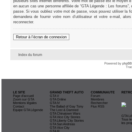
plusieurs sites internet différents. Votre mot de passe est le moye
en aucun cas une personne affiliée de “GTA Légende : Les forums”, 
passe. Si vous oubliez votre mot de passe, vous pouvez utiliser la f
demandera de fournir votre nom d’utilisateur et votre e-mail, al
reconnecter.
Retour à l’écran de connexion
Index du forum
Powered by
phpBB
Trad
LE SITE
GRAND THEFT AUTO
COMMUNAUTE
RETRO
Page d'accueil
GTA V
Forum
Zoom sur GTA
GTA Online
Membres
Mentions légales
GTA IV
Rechercher
Contact
The Ballad of Gay Tony
Flux RSS
Equipe GTA Légende
The Lost & Damned
GTA Chinatown Wars
GTA Lég
GTA Vice City Stories
Tous le
GTA Liberty City Stories
les pro
GTA San Andreas
GTA Vice City
GTA III