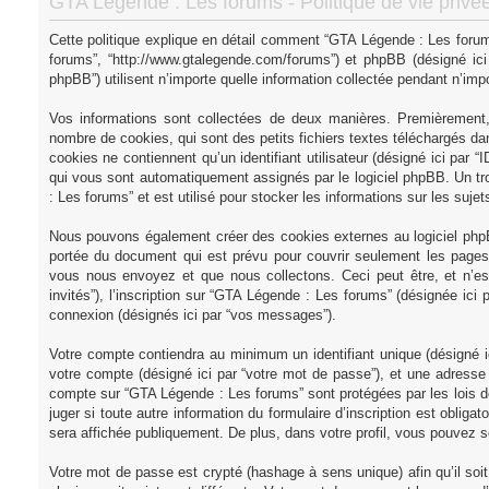
GTA Légende : Les forums - Politique de vie privé
Cette politique explique en détail comment “GTA Légende : Les forums”
forums”, “http://www.gtalegende.com/forums”) et phpBB (désigné ici 
phpBB”) utilisent n’importe quelle information collectée pendant n’impor
Vos informations sont collectées de deux manières. Premièrement,
nombre de cookies, qui sont des petits fichiers textes téléchargés dan
cookies ne contiennent qu’un identifiant utilisateur (désigné ici par “ID
qui vous sont automatiquement assignés par le logiciel phpBB. Un tr
: Les forums” et est utilisé pour stocker les informations sur les suje
Nous pouvons également créer des cookies externes au logiciel phpB
portée du document qui est prévu pour couvrir seulement les pages 
vous nous envoyez et que nous collectons. Ceci peut être, et n’est 
invités”), l’inscription sur “GTA Légende : Les forums” (désignée ici
connexion (désignés ici par “vos messages”).
Votre compte contiendra au minimum un identifiant unique (désigné ic
votre compte (désigné ici par “votre mot de passe”), et une adresse e
compte sur “GTA Légende : Les forums” sont protégées par les lois d
juger si toute autre information du formulaire d’inscription est oblig
sera affichée publiquement. De plus, dans votre profil, vous pouvez so
Votre mot de passe est crypté (hashage à sens unique) afin qu’il so