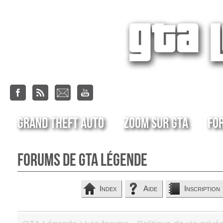
Grand Theft Auto
Zoom sur GTA
Fo
Forums de GTA Légende
Index
Aide
Inscription