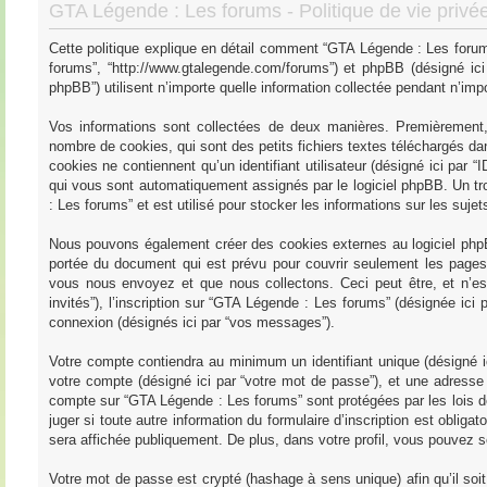
GTA Légende : Les forums - Politique de vie privé
Cette politique explique en détail comment “GTA Légende : Les forums”
forums”, “http://www.gtalegende.com/forums”) et phpBB (désigné ici 
phpBB”) utilisent n’importe quelle information collectée pendant n’impor
Vos informations sont collectées de deux manières. Premièrement,
nombre de cookies, qui sont des petits fichiers textes téléchargés dan
cookies ne contiennent qu’un identifiant utilisateur (désigné ici par “ID
qui vous sont automatiquement assignés par le logiciel phpBB. Un tr
: Les forums” et est utilisé pour stocker les informations sur les suje
Nous pouvons également créer des cookies externes au logiciel phpB
portée du document qui est prévu pour couvrir seulement les pages 
vous nous envoyez et que nous collectons. Ceci peut être, et n’est 
invités”), l’inscription sur “GTA Légende : Les forums” (désignée ici
connexion (désignés ici par “vos messages”).
Votre compte contiendra au minimum un identifiant unique (désigné ic
votre compte (désigné ici par “votre mot de passe”), et une adresse e
compte sur “GTA Légende : Les forums” sont protégées par les lois d
juger si toute autre information du formulaire d’inscription est oblig
sera affichée publiquement. De plus, dans votre profil, vous pouvez so
Votre mot de passe est crypté (hashage à sens unique) afin qu’il so