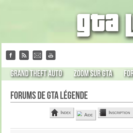
Grand Theft Auto
Zoom sur GTA
Fo
Forums de GTA Légende
Index
Inscription
Aide