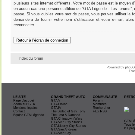
plusieurs sites internet différents. Votre mot de passe est le moye
en aucun cas une personne affiliée de “GTA Légende : Les forums”, 
passe. Si vous oubliez votre mot de passe, vous pouvez utiliser la f
demandera de fournir votre nom d’utilisateur et votre e-mail, al
reconnecter.
Retour à l’écran de connexion
Index du forum
Powered by
phpBB
Trad
LE SITE
GRAND THEFT AUTO
COMMUNAUTE
RETRO
Page d'accueil
GTA V
Forum
Zoom sur GTA
GTA Online
Membres
Mentions légales
GTA IV
Rechercher
Contact
The Ballad of Gay Tony
Flux RSS
Equipe GTA Légende
The Lost & Damned
GTA Chinatown Wars
GTA Lég
GTA Vice City Stories
Tous le
GTA Liberty City Stories
les pro
GTA San Andreas
GTA Vice City