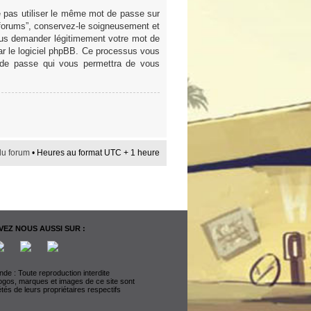
e pas utiliser le même mot de passe sur
 forums”, conservez-le soigneusement et
ous demander légitimement votre mot de
par le logiciel phpBB. Ce processus vous
t de passe qui vous permettra de vous
du forum
• Heures au format UTC + 1 heure
EZ NOUS AUSSI SUR :
de : Toute reproduction interdite
logos, marques et images de ce site sont
étés de leurs propriétaires respectifs