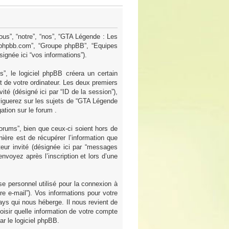
ous”, “notre”, “nos”, “GTA Légende : Les
ww.phpbb.com”, “Groupe phpBB”, “Equipes
signée ici “vos informations”).
, le logiciel phpBB créera un certain
et de votre ordinateur. Les deux premiers
nvité (désigné ici par “ID de la session”),
viguerez sur les sujets de “GTA Légende
ation sur le forum .
rums”, bien que ceux-ci soient hors de
ère est de récupérer l’information que
teur invité (désignée ici par “messages
nvoyez après l’inscription et lors d’une
se personnel utilisé pour la connexion à
re e-mail”). Vos informations pour votre
ys qui nous héberge. Il nous revient de
hoisir quelle information de votre compte
ar le logiciel phpBB.