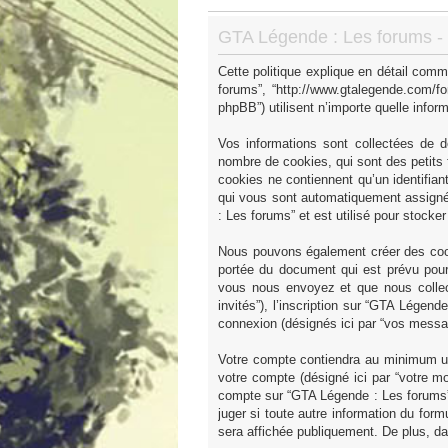
GTA Légende : Les forums - P
Cette politique explique en détail comm
forums”, “http://www.gtalegende.com/fo
phpBB”) utilisent n’importe quelle inform
Vos informations sont collectées de 
nombre de cookies, qui sont des petits f
cookies ne contiennent qu’un identifiant u
qui vous sont automatiquement assignés
: Les forums” et est utilisé pour stocke
Nous pouvons également créer des cook
portée du document qui est prévu pour
vous nous envoyez et que nous collecto
invités”), l’inscription sur “GTA Légen
connexion (désignés ici par “vos messa
Votre compte contiendra au minimum un i
votre compte (désigné ici par “votre mo
compte sur “GTA Légende : Les forums” 
juger si toute autre information du form
sera affichée publiquement. De plus, da