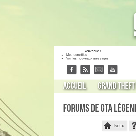
Bienvenue
!
Mes contrôles
Voir les nouveaux messages
Accueil
Grand Theft
Forums de GTA Légen
Index