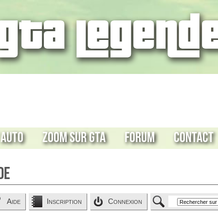
 Auto
Zoom sur GTA
Forum
Contact
de
Aide
Inscription
Connexion