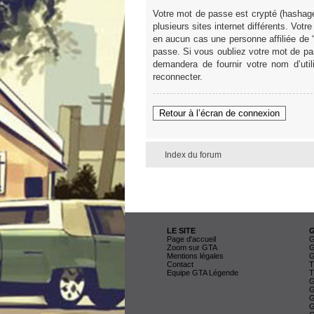
Votre mot de passe est crypté (hashage
plusieurs sites internet différents. V
en aucun cas une personne affiliée de
passe. Si vous oubliez votre mot de pas
demandera de fournir votre nom d’uti
reconnecter.
Retour à l’écran de connexion
Index du forum
LE SITE
Page d'accueil
G
Zoom sur GTA
G
Mentions légales
G
Contact
T
Equipe GTA Légende
T
G
G
G
G