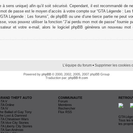
 à sens unique) afin qu’il soit sécurisé. Cependant, il est recommandé de n
otre mot de passe est le moyen d’accès à votre compte sur “GTA Légende : Les
 “GTA Légende : Les forums”, de phpBB ou une d’une tierce partie ne peut v
se, vous pouvez utiliser la fonction “J’ai perdu mon mot de passe” fournie 
lisateur et votre e-mail, alors le logiciel phpBB générera un nouveau mo
L’équipe du forum
•
Supprimer les cookies 
Powered by
phpBB
© 2000, 2002, 2005, 2007 phpBB Group
Traduction par:
phpBB-fr.com
GRAND THEFT AUTO
COMMUNAUTE
RETROUV
TA V
Forum
TA Online
Membres
TA IV
Rechercher
he Ballad of Gay Tony
Flux RSS
he Lost & Damned
GTA Légen
TA Chinatown Wars
Tous les 
TA Vice City Stories
les propri
TA Liberty City Stories
TA San Andreas