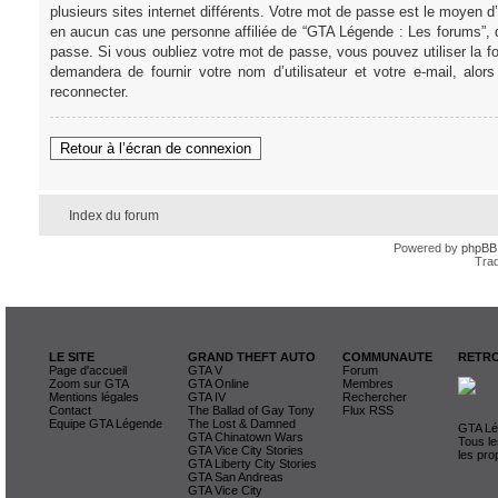
plusieurs sites internet différents. Votre mot de passe est le moye
en aucun cas une personne affiliée de “GTA Légende : Les forums”, 
passe. Si vous oubliez votre mot de passe, vous pouvez utiliser la f
demandera de fournir votre nom d’utilisateur et votre e-mail, al
reconnecter.
Retour à l’écran de connexion
Index du forum
Powered by
phpBB
Trad
LE SITE
GRAND THEFT AUTO
COMMUNAUTE
RETRO
Page d'accueil
GTA V
Forum
Zoom sur GTA
GTA Online
Membres
Mentions légales
GTA IV
Rechercher
Contact
The Ballad of Gay Tony
Flux RSS
Equipe GTA Légende
The Lost & Damned
GTA Lég
GTA Chinatown Wars
Tous le
GTA Vice City Stories
les pro
GTA Liberty City Stories
GTA San Andreas
GTA Vice City