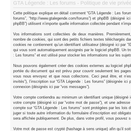
GTA Légende : Les forums - Politique de vie privé
Cette politique explique en détail comment “GTA Légende : Les forums”
forums”, “http://www.gtalegende.com/forums”) et phpBB (désigné ici 
phpBB”) utilisent n’importe quelle information collectée pendant n’impor
Vos informations sont collectées de deux manières. Premièrement,
nombre de cookies, qui sont des petits fichiers textes téléchargés dan
cookies ne contiennent qu’un identifiant utilisateur (désigné ici par “ID
qui vous sont automatiquement assignés par le logiciel phpBB. Un tr
: Les forums” et est utilisé pour stocker les informations sur les suje
Nous pouvons également créer des cookies externes au logiciel phpB
portée du document qui est prévu pour couvrir seulement les pages 
vous nous envoyez et que nous collectons. Ceci peut être, et n’est 
invités”), l’inscription sur “GTA Légende : Les forums” (désignée ici
connexion (désignés ici par “vos messages”).
Votre compte contiendra au minimum un identifiant unique (désigné ic
votre compte (désigné ici par “votre mot de passe”), et une adresse e
compte sur “GTA Légende : Les forums” sont protégées par les lois d
juger si toute autre information du formulaire d’inscription est oblig
sera affichée publiquement. De plus, dans votre profil, vous pouvez so
Votre mot de passe est crypté (hashage à sens unique) afin qu’il so