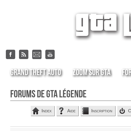
Grand Theft Auto
Zoom sur GTA
Fo
Forums de GTA Légende
Index
Aide
Inscription
C