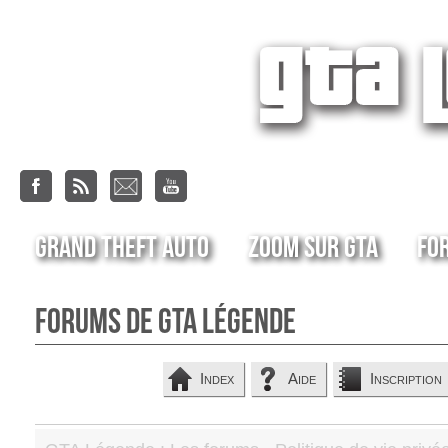
Grand Theft Auto
Zoom sur GTA
Fo
Forums de GTA Légende
Index
Aide
Inscription