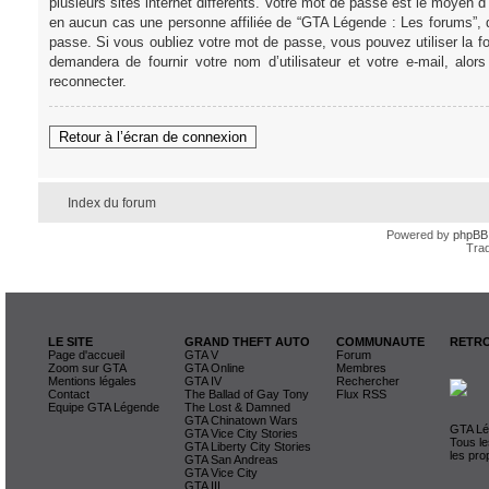
plusieurs sites internet différents. Votre mot de passe est le moye
en aucun cas une personne affiliée de “GTA Légende : Les forums”, 
passe. Si vous oubliez votre mot de passe, vous pouvez utiliser la f
demandera de fournir votre nom d’utilisateur et votre e-mail, al
reconnecter.
Retour à l’écran de connexion
Index du forum
Powered by
phpBB
Trad
LE SITE
GRAND THEFT AUTO
COMMUNAUTE
RETRO
Page d'accueil
GTA V
Forum
Zoom sur GTA
GTA Online
Membres
Mentions légales
GTA IV
Rechercher
Contact
The Ballad of Gay Tony
Flux RSS
Equipe GTA Légende
The Lost & Damned
GTA Chinatown Wars
GTA Lég
GTA Vice City Stories
Tous le
GTA Liberty City Stories
les pro
GTA San Andreas
GTA Vice City
GTA III