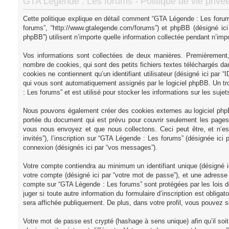
GTA Légende : Les forums - Politique de vie privé
Cette politique explique en détail comment “GTA Légende : Les forums”
forums”, “http://www.gtalegende.com/forums”) et phpBB (désigné ici 
phpBB”) utilisent n’importe quelle information collectée pendant n’impor
Vos informations sont collectées de deux manières. Premièrement,
nombre de cookies, qui sont des petits fichiers textes téléchargés dan
cookies ne contiennent qu’un identifiant utilisateur (désigné ici par “ID
qui vous sont automatiquement assignés par le logiciel phpBB. Un tr
: Les forums” et est utilisé pour stocker les informations sur les suje
Nous pouvons également créer des cookies externes au logiciel phpB
portée du document qui est prévu pour couvrir seulement les pages 
vous nous envoyez et que nous collectons. Ceci peut être, et n’est 
invités”), l’inscription sur “GTA Légende : Les forums” (désignée ici
connexion (désignés ici par “vos messages”).
Votre compte contiendra au minimum un identifiant unique (désigné ic
votre compte (désigné ici par “votre mot de passe”), et une adresse e
compte sur “GTA Légende : Les forums” sont protégées par les lois d
juger si toute autre information du formulaire d’inscription est oblig
sera affichée publiquement. De plus, dans votre profil, vous pouvez so
Votre mot de passe est crypté (hashage à sens unique) afin qu’il so