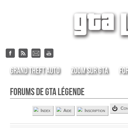
Grand Theft Auto
Zoom sur GTA
Fo
Forums de GTA Légende
Con
Index
Aide
Inscription