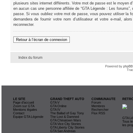
plusieurs sites internet différents. Votre mot de passe est le moye
en aucun cas une personne affiliée de “GTA Légende : Les forums”, 
passe. Si vous oubliez votre mot de passe, vous pouvez utiliser la f
demandera de fournir votre nom d’utilisateur et votre e-mail, al
reconnecter.
Retour à l’écran de connexion
Index du forum
Powered by
phpBB
Trad
LE SITE
GRAND THEFT AUTO
COMMUNAUTE
RETRO
Page d'accueil
GTA V
Forum
Zoom sur GTA
GTA Online
Membres
Mentions légales
GTA IV
Rechercher
Contact
The Ballad of Gay Tony
Flux RSS
Equipe GTA Légende
The Lost & Damned
GTA Lég
GTA Chinatown Wars
Tous le
GTA Vice City Stories
les pro
GTA Liberty City Stories
GTA San Andreas