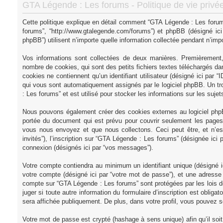
GTA Légende : Les forums - Politique de vie privé
Cette politique explique en détail comment “GTA Légende : Les forums”
forums”, “http://www.gtalegende.com/forums”) et phpBB (désigné ici 
phpBB”) utilisent n’importe quelle information collectée pendant n’impor
Vos informations sont collectées de deux manières. Premièrement,
nombre de cookies, qui sont des petits fichiers textes téléchargés dan
cookies ne contiennent qu’un identifiant utilisateur (désigné ici par “ID
qui vous sont automatiquement assignés par le logiciel phpBB. Un tr
: Les forums” et est utilisé pour stocker les informations sur les suje
Nous pouvons également créer des cookies externes au logiciel phpB
portée du document qui est prévu pour couvrir seulement les pages 
vous nous envoyez et que nous collectons. Ceci peut être, et n’est 
invités”), l’inscription sur “GTA Légende : Les forums” (désignée ici
connexion (désignés ici par “vos messages”).
Votre compte contiendra au minimum un identifiant unique (désigné ic
votre compte (désigné ici par “votre mot de passe”), et une adresse e
compte sur “GTA Légende : Les forums” sont protégées par les lois d
juger si toute autre information du formulaire d’inscription est oblig
sera affichée publiquement. De plus, dans votre profil, vous pouvez so
Votre mot de passe est crypté (hashage à sens unique) afin qu’il so