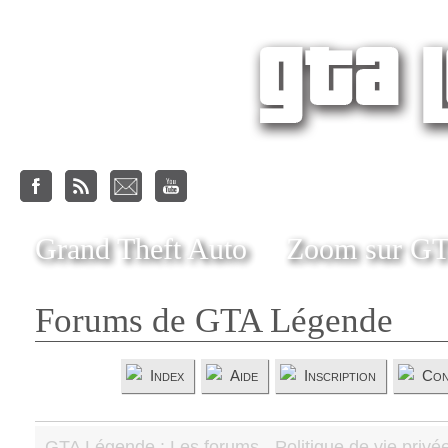
Grand Theft Auto
Zoom sur G
Forums de GTA Légende
Index
Aide
Inscription
Con
GTA Légende : Les forums - Politique de vie privé