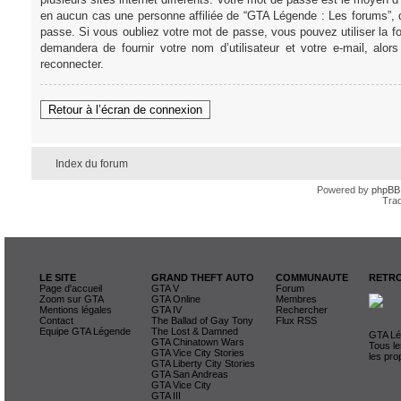
en aucun cas une personne affiliée de “GTA Légende : Les forums”, 
passe. Si vous oubliez votre mot de passe, vous pouvez utiliser la f
demandera de fournir votre nom d’utilisateur et votre e-mail, al
reconnecter.
Retour à l’écran de connexion
Index du forum
Powered by
phpBB
Trad
LE SITE
GRAND THEFT AUTO
COMMUNAUTE
RETRO
Page d'accueil
GTA V
Forum
Zoom sur GTA
GTA Online
Membres
Mentions légales
GTA IV
Rechercher
Contact
The Ballad of Gay Tony
Flux RSS
Equipe GTA Légende
The Lost & Damned
GTA Lég
GTA Chinatown Wars
Tous le
GTA Vice City Stories
les pro
GTA Liberty City Stories
GTA San Andreas
GTA Vice City
GTA III