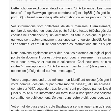
Cette politique explique en détail comment “GTA Légende : Les forums”
forums”, “http://www.gtalegende.com/forums”) et phpBB (désigné ici 
phpBB”) utilisent n’importe quelle information collectée pendant n’impor
Vos informations sont collectées de deux manières. Premièrement,
nombre de cookies, qui sont des petits fichiers textes téléchargés dan
cookies ne contiennent qu’un identifiant utilisateur (désigné ici par “ID
qui vous sont automatiquement assignés par le logiciel phpBB. Un tr
: Les forums” et est utilisé pour stocker les informations sur les suje
Nous pouvons également créer des cookies externes au logiciel phpB
portée du document qui est prévu pour couvrir seulement les pages 
vous nous envoyez et que nous collectons. Ceci peut être, et n’est 
invités”), l’inscription sur “GTA Légende : Les forums” (désignée ici
connexion (désignés ici par “vos messages”).
Votre compte contiendra au minimum un identifiant unique (désigné ic
votre compte (désigné ici par “votre mot de passe”), et une adresse e
compte sur “GTA Légende : Les forums” sont protégées par les lois d
juger si toute autre information du formulaire d’inscription est oblig
sera affichée publiquement. De plus, dans votre profil, vous pouvez so
Votre mot de passe est crypté (hashage à sens unique) afin qu’il so
plusieurs sites internet différents. Votre mot de passe est le moye