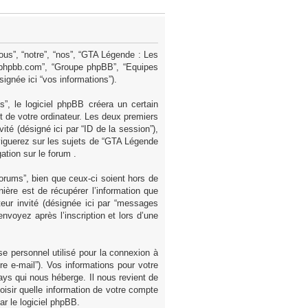
ous”, “notre”, “nos”, “GTA Légende : Les
ww.phpbb.com”, “Groupe phpBB”, “Equipes
signée ici “vos informations”).
, le logiciel phpBB créera un certain
et de votre ordinateur. Les deux premiers
nvité (désigné ici par “ID de la session”),
viguerez sur les sujets de “GTA Légende
ation sur le forum .
rums”, bien que ceux-ci soient hors de
ère est de récupérer l’information que
teur invité (désignée ici par “messages
nvoyez après l’inscription et lors d’une
se personnel utilisé pour la connexion à
re e-mail”). Vos informations pour votre
ys qui nous héberge. Il nous revient de
hoisir quelle information de votre compte
ar le logiciel phpBB.