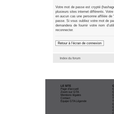
Votre mot de passe est crypté (hashage
plusieurs sites internet différents. V
en aucun cas une personne affiliée de
passe. Si vous oubliez votre mot de pas
demandera de fournir votre nom d’uti
reconnecter.
Retour à l’écran de connexion
Index du forum
LE SITE
Page d'accueil
G
Zoom sur GTA
G
Mentions légales
G
Contact
T
Equipe GTA Légende
T
G
G
G
G