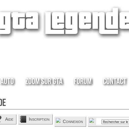
 Auto
Zoom sur GTA
Forum
Contact
de
Aide
Inscription
Connexion