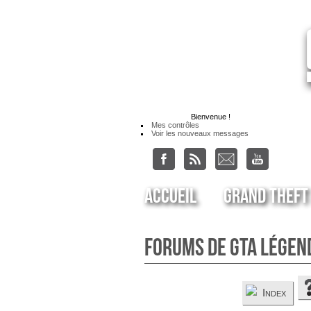
Bienvenue
!
Mes contrôles
Voir les nouveaux messages
Accueil
Grand Theft
Forums de GTA Légen
Index