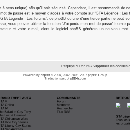
 à sens unique) afin qu’il soit sécurisé. Cependant, il est recommandé de n
otre mot de passe est le moyen d’accès à votre compte sur “GTA Légende : Les
 “GTA Légende : Les forums”, de phpBB ou une d’une tierce partie ne peut v
se, vous pouvez utiliser la fonction “J’ai perdu mon mot de passe” fournie 
lisateur et votre e-mail, alors le logiciel phpBB générera un nouveau mo
L’équipe du forum
•
Supprimer les cookies 
Powered by
phpBB
© 2000, 2002, 2005, 2007 phpBB Group
Traduction par:
phpBB-fr.com
GRAND THEFT AUTO
COMMUNAUTE
RETROUV
TA V
Forum
TA Online
Membres
TA IV
Rechercher
he Ballad of Gay Tony
Flux RSS
he Lost & Damned
GTA Légen
TA Chinatown Wars
Tous les 
TA Vice City Stories
les propri
TA Liberty City Stories
TA San Andreas