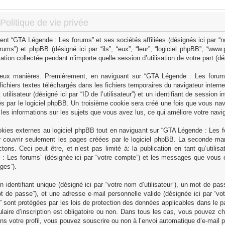
olitique de vie privée
ent “GTA Légende : Les forums” et ses sociétés affiliées (désignés ici par “n
rums”) et phpBB (désigné ici par “ils”, “eux”, “leur”, “logiciel phpBB”, “w
ation collectée pendant n’importe quelle session d’utilisation de votre part (dé
deux manières. Premièrement, en naviguant sur “GTA Légende : Les forums”
ichiers textes téléchargés dans les fichiers temporaires du navigateur intern
tilisateur (désigné ici par “ID de l’utilisateur”) et un identifiant de session i
 par le logiciel phpBB. Un troisième cookie sera créé une fois que vous na
r les informations sur les sujets que vous avez lus, ce qui améliore votre navig
ies externes au logiciel phpBB tout en naviguant sur “GTA Légende : Les fo
 couvrir seulement les pages créées par le logiciel phpBB. La seconde mani
ns. Ceci peut être, et n’est pas limité à: la publication en tant qu’utilisa
de : Les forums” (désignée ici par “votre compte”) et les messages que vous e
ges”).
dentifiant unique (désigné ici par “votre nom d’utilisateur”), un mot de pas
t de passe”), et une adresse e-mail personnelle valide (désignée ici par “vot
sont protégées par les lois de protection des données applicables dans le pa
ulaire d’inscription est obligatoire ou non. Dans tous les cas, vous pouvez c
ns votre profil, vous pouvez souscrire ou non à l’envoi automatique d’e-mail p