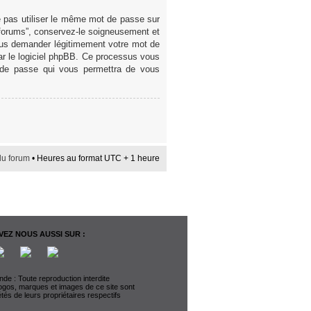
e pas utiliser le même mot de passe sur
 forums”, conservez-le soigneusement et
ous demander légitimement votre mot de
par le logiciel phpBB. Ce processus vous
t de passe qui vous permettra de vous
du forum
• Heures au format UTC + 1 heure
EZ NOUS AUSSI SUR :
de : Toute reproduction interdite
logos, marques et images de ce site sont
étés de leurs propriétaires respectifs