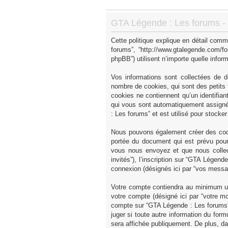
GTA Légende : Les forums - P
Cette politique explique en détail comm
forums”, “http://www.gtalegende.com/fo
phpBB”) utilisent n’importe quelle inform
Vos informations sont collectées de 
nombre de cookies, qui sont des petits f
cookies ne contiennent qu’un identifiant u
qui vous sont automatiquement assignés
: Les forums” et est utilisé pour stocke
Nous pouvons également créer des cook
portée du document qui est prévu pour
vous nous envoyez et que nous collecto
invités”), l’inscription sur “GTA Légen
connexion (désignés ici par “vos messa
Votre compte contiendra au minimum un i
votre compte (désigné ici par “votre mo
compte sur “GTA Légende : Les forums” 
juger si toute autre information du form
sera affichée publiquement. De plus, da