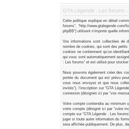
GTA Légende : Les forums - P
Cette politique explique en détail comm
forums”, “http://www.gtalegende.com/fo
phpBB”) utilisent n’importe quelle inform
Vos informations sont collectées de 
nombre de cookies, qui sont des petits f
cookies ne contiennent qu’un identifiant u
qui vous sont automatiquement assignés
: Les forums” et est utilisé pour stocke
Nous pouvons également créer des cook
portée du document qui est prévu pour
vous nous envoyez et que nous collecto
invités”), l’inscription sur “GTA Légen
connexion (désignés ici par “vos messa
Votre compte contiendra au minimum un i
votre compte (désigné ici par “votre mo
compte sur “GTA Légende : Les forums” 
juger si toute autre information du form
sera affichée publiquement. De plus, da