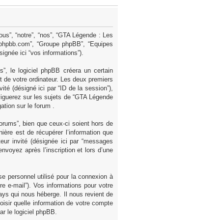
ous”, “notre”, “nos”, “GTA Légende : Les
ww.phpbb.com”, “Groupe phpBB”, “Equipes
signée ici “vos informations”).
, le logiciel phpBB créera un certain
et de votre ordinateur. Les deux premiers
nvité (désigné ici par “ID de la session”),
viguerez sur les sujets de “GTA Légende
ation sur le forum .
rums”, bien que ceux-ci soient hors de
ère est de récupérer l’information que
teur invité (désignée ici par “messages
nvoyez après l’inscription et lors d’une
se personnel utilisé pour la connexion à
re e-mail”). Vos informations pour votre
ys qui nous héberge. Il nous revient de
hoisir quelle information de votre compte
ar le logiciel phpBB.