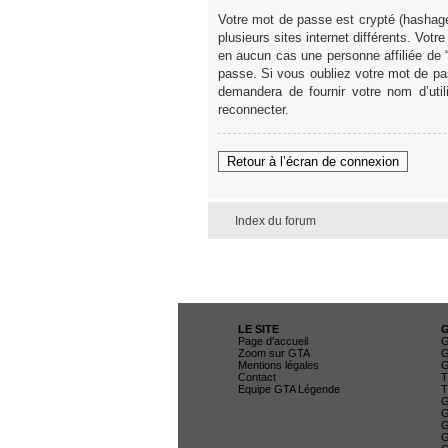
Votre mot de passe est crypté (hashage
plusieurs sites internet différents. V
en aucun cas une personne affiliée de
passe. Si vous oubliez votre mot de pas
demandera de fournir votre nom d’uti
reconnecter.
Retour à l’écran de connexion
Index du forum
LE SITE
Page d'accueil
G
Zoom sur GTA
G
Mentions légales
G
Contact
T
Equipe GTA Légende
T
G
G
G
G