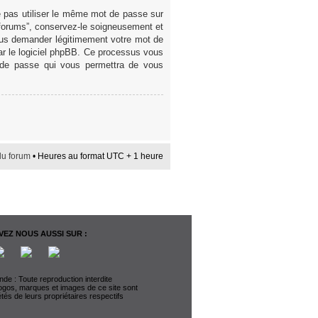
e pas utiliser le même mot de passe sur
 forums”, conservez-le soigneusement et
ous demander légitimement votre mot de
par le logiciel phpBB. Ce processus vous
t de passe qui vous permettra de vous
du forum
• Heures au format UTC + 1 heure
EZ NOUS AUSSI SUR :
de : Toute reproduction interdite
logos, marques et images de ce site sont
étés de leurs propriétaires respectifs