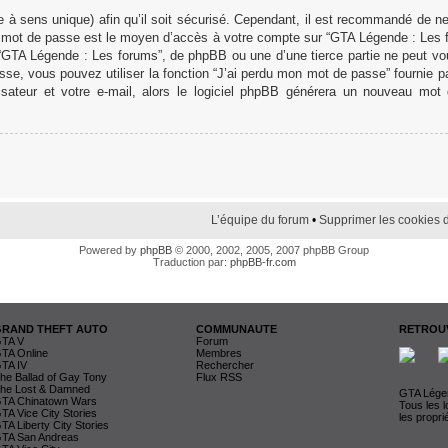
 à sens unique) afin qu’il soit sécurisé. Cependant, il est recommandé de n
otre mot de passe est le moyen d’accès à votre compte sur “GTA Légende : Les
 “GTA Légende : Les forums”, de phpBB ou une d’une tierce partie ne peut v
se, vous pouvez utiliser la fonction “J’ai perdu mon mot de passe” fournie 
lisateur et votre e-mail, alors le logiciel phpBB générera un nouveau mo
L’équipe du forum
•
Supprimer les cookies 
Powered by
phpBB
© 2000, 2002, 2005, 2007 phpBB Group
Traduction par:
phpBB-fr.com
GRAND THEFT AUTO
COMMUNAUTE
RETROUV
TA V
Forum
TA Online
Membres
TA IV
Rechercher
he Ballad of Gay Tony
Flux RSS
he Lost & Damned
GTA Légen
TA Chinatown Wars
Tous les 
TA Vice City Stories
les propri
TA Liberty City Stories
TA San Andreas