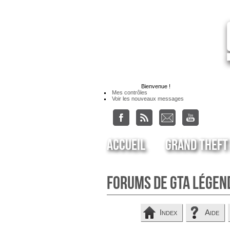
Bienvenue
!
Mes contrôles
Voir les nouveaux messages
Accueil
Grand Theft
Forums de GTA Légen
Index
Aide