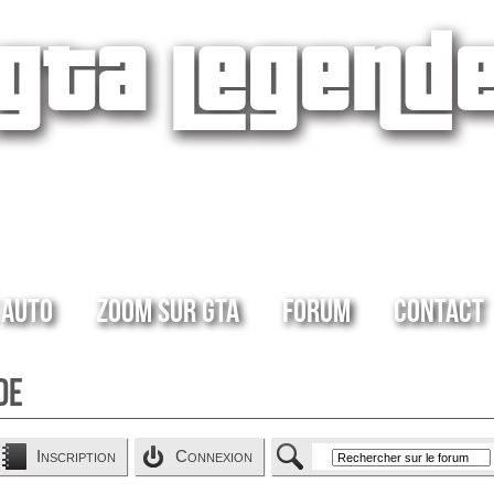
 Auto
Zoom sur GTA
Forum
Contact
de
Inscription
Connexion