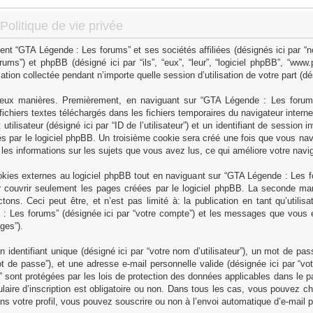
olitique de vie privée
ent “GTA Légende : Les forums” et ses sociétés affiliées (désignés ici par “n
rums”) et phpBB (désigné ici par “ils”, “eux”, “leur”, “logiciel phpBB”, “w
ation collectée pendant n’importe quelle session d’utilisation de votre part (dé
deux manières. Premièrement, en naviguant sur “GTA Légende : Les forums”
ichiers textes téléchargés dans les fichiers temporaires du navigateur intern
tilisateur (désigné ici par “ID de l’utilisateur”) et un identifiant de session i
 par le logiciel phpBB. Un troisième cookie sera créé une fois que vous na
r les informations sur les sujets que vous avez lus, ce qui améliore votre navig
ies externes au logiciel phpBB tout en naviguant sur “GTA Légende : Les fo
 couvrir seulement les pages créées par le logiciel phpBB. La seconde mani
ns. Ceci peut être, et n’est pas limité à: la publication en tant qu’utilisa
de : Les forums” (désignée ici par “votre compte”) et les messages que vous e
ges”).
dentifiant unique (désigné ici par “votre nom d’utilisateur”), un mot de pas
t de passe”), et une adresse e-mail personnelle valide (désignée ici par “vot
sont protégées par les lois de protection des données applicables dans le pa
ulaire d’inscription est obligatoire ou non. Dans tous les cas, vous pouvez c
ns votre profil, vous pouvez souscrire ou non à l’envoi automatique d’e-mail p